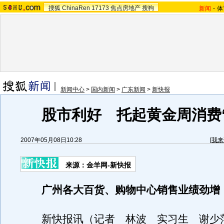
搜狐
ChinaRen
17173
焦点房地产
搜狗
新闻
-
体
新闻中心
>
国内新闻
>
广东新闻
>
新快报
股市利好 托起黄金周消费
2007年05月08日10:28
[
我来
来源：金羊网-新快报
广州各大百货、购物中心销售业绩劲增
新快报讯（记者 林波 实习生 谢少萍