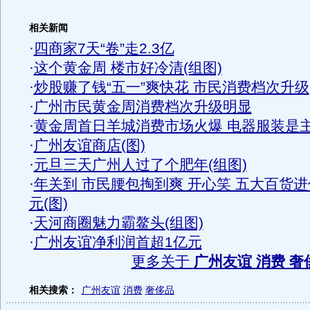
相关新闻
·
四商家7天“卷”走2.3亿
·
这个黄金周 楼市好冷清(组图)
·
炒股赚了钱“五一”爽快花 市民消费档次升级
·
广州市民黄金周消费档次升级明显
·
黄金周首日羊城消费市场火爆 电器服装是
·
广州友谊商店(图)
·
元旦三天广州人过了个肥年(组图)
·
年关到 市民腰包掏到爽 开心笑 五大百货进
元(图)
·
天河商圈魅力霸鳌头(组图)
·
广州友谊净利润首超1亿元
更多关于
广州友谊 消费 奢
相关搜索：
广州友谊
消费
奢侈品