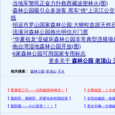
·
当地军警民正奋力扑救西藏波密林火(图)
·
森林公园吸引众多游客 黑车“傍”上滨江公
线
·
招远市罗山国家森林公园:大蟒蛇盘踞天然
·
流溪河森林公园推出明信片门票
·
“华夏祖龙”是破坏森林公园非常典型违规项
·
炮台湾湿地森林公园开放(图)
·
6家森林公园可用国家专用标志
更多关于
森林公园 老顶山 
相关搜索：
森林公园
老顶山
灭火