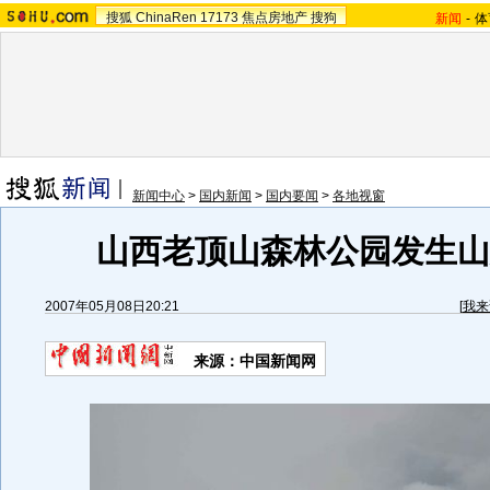
搜狐
ChinaRen
17173
焦点房地产
搜狗
新闻
-
体
新闻中心
>
国内新闻
>
国内要闻
>
各地视窗
山西老顶山森林公园发生山火
2007年05月08日20:21
[
我来
来源：中国新闻网