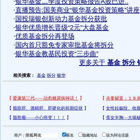
·
银华基金二季度投资策略报告A股已进..
·
直播预告:国美商业“银华基金投资策略”讲座
·
国投瑞银创新动力基金拆分获批
·
银华优质增长晋级“2元”大盘基金
·
优质基金拆分再登场
·
国内首只豁免专家审批基金将拆分
·
银华基金教基民投资“三步曲”
更多关于
基金 拆分 
相关搜索：
基金
拆分
银华
用户：
匿名
隐藏地址
设为辩论话题