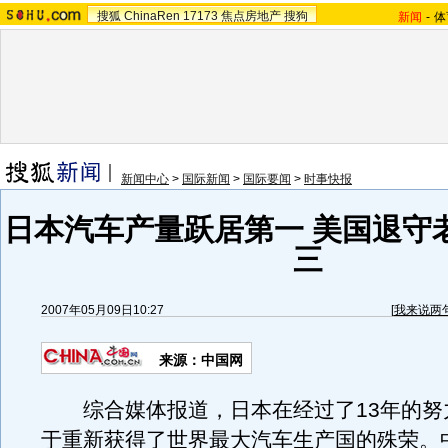
搜狐
ChinaRen
17173
焦点房地产
搜狗
新闻
-
体
新闻中心
>
国际新闻
>
国际要闻
>
时事快报
日本汽车产量跃居第一 美国退守
三
2007年05月09日10:27
[
我来说两
来源：中国网
综合媒体报道，日本在经过了13年的努
于重新获得了世界最大汽车生产国的殊荣。