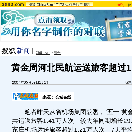
搜狐
ChinaRen
17173
焦点房地产
搜狗
新闻
-
体
新闻中心
>
综合
黄金周河北民航运送旅客超过1.
2007年05月09日11:19
[
我来
来源：长城在线
笔者昨天从省机场集团获悉，“五一”黄
共运送旅客1.41万人次，较去年同期增长29
家庄机场运送旅客超过1.21万人次，7天平