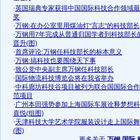
·
英国瑞典专家获得中国国际科技合作领域最
奖
·
万钢:在办公室里用煤油灯“言志”的科技部长
·
万钢用7年完成从普通归国学者到科技部长
晋升(图)
·
首席评论:万钢任科技部长的标本意义
·
万钢:搞科技也要围绕天下事
·
致公党中央副主席万钢任科技部长
·
国际物流科技博览会将在我省举办
·
中科廊坊科技谷项目被列为联合国国际合作
范项目
·
广州本田强势参加上海国际车展诠释梦想科
喜悦(组图)
·
天津科技大学艺术学院服装设计走上国际舞
(图)
更多关于
万钢 国际 