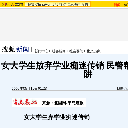
搜狐
ChinaRen
17173
焦点房地产
搜狗
新闻
-
体
新闻中心
>
社会新闻
>
社会要闻
>
世态万象
女大学生放弃学业痴迷传销 民警
阱
2007年05月10日01:23
[
我来说
来源：北国网-半岛晨报
女大学生弃学业痴迷传销