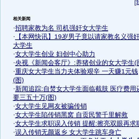
[
相关新闻
·
招聘家教为名 司机强奸女大学生
·
【本网快讯】19岁男子竟以请家教名义强
大学生
·
女大学生创业 妇创中心助力
·
央视《新闻会客厅》:养猪创业的女大学生(
·
重庆女大学生当力夫体验艰辛 一天赚1元钱
(图)
·
新闻追踪:自焚女大学生面临截肢 医疗费用
要三五十万(图)
·
女大学生见网友被骗传销
·
女大学生陷传销黑窝 自贡民警千里解救
·
女大学生求职误入传销 提醒:擦亮双眼再求
·
误入传销无颜返乡 女大学生跳车身亡