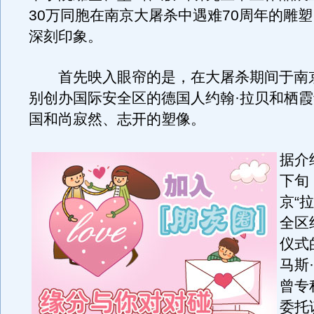
30万同胞在南京大屠杀中遇难70周年的雕
深刻印象。
首先映入眼帘的是，在大屠杀期间于南
别创办国际安全区的德国人约翰·拉贝和栖
国和尚寂然、志开的塑像。
据介
下旬
京“
全区
仪式
马斯
曾专
委托