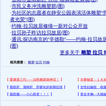
·
市民义务冲洗雕塑群(图)
·
为社区的志愿者在静安公园表演活体雕塑“
者光荣”(图)
·
约翰·拉贝故居修缮一新对公众开放
·
拉贝孙子昨访拉贝故居(图)
·
通讯:探访南京的“辛德勒”——约翰·拉贝故
(图)
更多关于
雕塑 拉贝 
相关搜索：
雕塑
拉贝
约翰