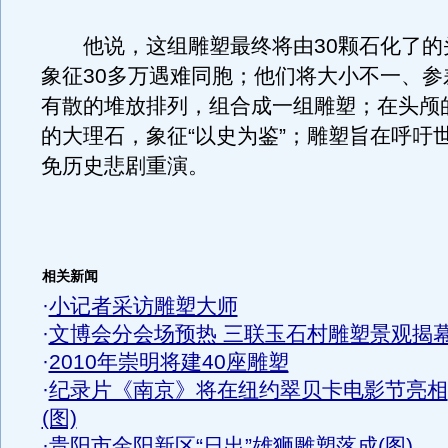
他说，这组雕塑最终将由30颗石化了的
象征30多万遇难同胞；他们将大小不一、参
有散的堆放排列，组合成一组雕塑；在头颅
的大理石，象征“以史为鉴”；雕塑旨在呼吁
免历史悲剧重演。
相关新闻
·
小记者采访雕塑大师
·
文博会分会场预热 三联玉石村雕塑景观揭
·
2010年崇明将建40座雕塑
·
纪录片《南京》将在纽约翠贝卡电影节亮相
(图)
·
贵阳市金阳新区“日出”雄狮雕塑落成(图)