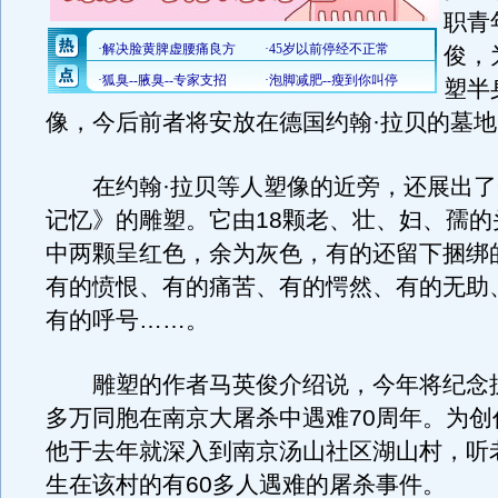
职青
俊，
塑半
像，今后前者将安放在德国约翰·拉贝的墓地
在约翰·拉贝等人塑像的近旁，还展出了
记忆》的雕塑。它由18颗老、壮、妇、孺的
中两颗呈红色，余为灰色，有的还留下捆绑
有的愤恨、有的痛苦、有的愕然、有的无助
有的呼号……。
雕塑的作者马英俊介绍说，今年将纪念抗
多万同胞在南京大屠杀中遇难70周年。为创
他于去年就深入到南京汤山社区湖山村，听
生在该村的有60多人遇难的屠杀事件。