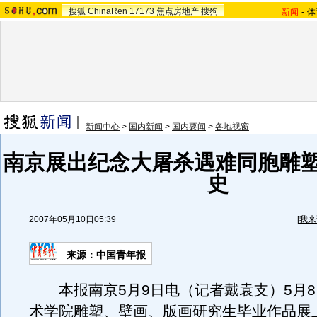
搜狐
ChinaRen
17173
焦点房地产
搜狗
新闻
-
体
新闻中心
>
国内新闻
>
国内要闻
>
各地视窗
南京展出纪念大屠杀遇难同胞雕塑
史
2007年05月10日05:39
[
我来
来源：中国青年报
本报南京5月9日电（记者戴袁支）5月8
术学院雕塑、壁画、版画研究生毕业作品展