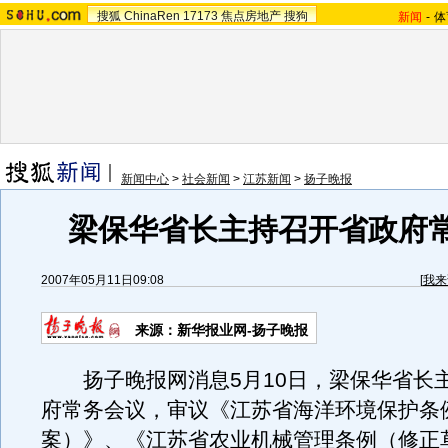
搜狐
ChinaRen
17173
焦点房地产
搜狗
新闻
-
体
新闻中心
>
社会新闻
>
江苏新闻
>
扬子晚报
梁保华省长主持召开省政府
2007年05月11日09:08
[
我来
来源：新华报业网-扬子晚报
扬子晚报网消息5月10日，梁保华省长
府常务会议，审议《江苏省海洋环境保护条
案）》、《江苏省农业机械管理条例（修正