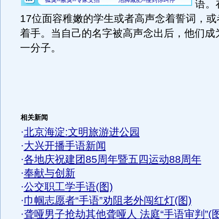
语。
17位面容稚嫩的学生或者高声念着誓词，或
着手。当自己的名字被高声念出后，他们成
一分子。
相关新闻
·
北京海淀:文明旅游进公园
·
大兴开播手语新闻
·
各地庆祝建团85周年暨五四运动88周年
·
奉献与创新
·
公交职工学手语(图)
·
巾帼志愿者“手语”劝阻老外闯红灯(图)
·
聋哑男子抢劫其他聋哑人 法庭“手语审判”(图