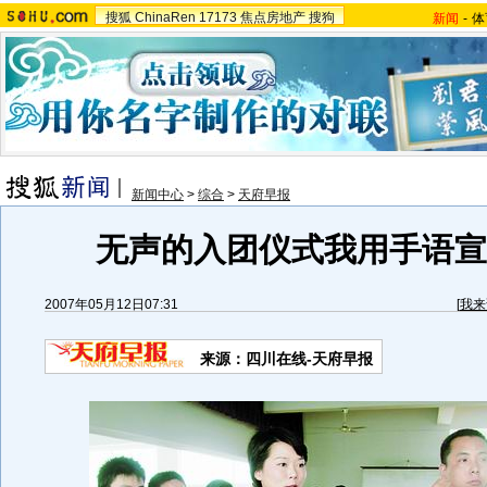
搜狐
ChinaRen
17173
焦点房地产
搜狗
新闻
-
体
新闻中心
>
综合
>
天府早报
无声的入团仪式我用手语宣誓
2007年05月12日07:31
[
我来
来源：四川在线-天府早报