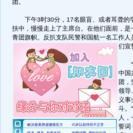
团。
下午3时30分，17名眼盲、或者耳聋的
扶中，慢慢走上了主席台。在他们面前，是
青团旗帜。反扒支队民警和国航一名工作人
们宣
“
中国
团，
领导
义事
斗。
人，
誓词