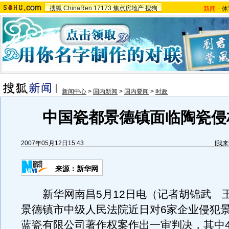
搜狐
ChinaRen
17173
焦点房地产
搜狗
新闻
-
体
新闻中心
>
国内新闻
>
国内要闻
>
时政
中国瓷都景德镇面临陶瓷侵
2007年05月12日15:43
[
我来
来源：新华网
新华网南昌5月12日电（记者胡锦武 
景德镇市中级人民法院近日对6家企业侵犯
蓝瓷有限公司著作权案作出一审判决，其中