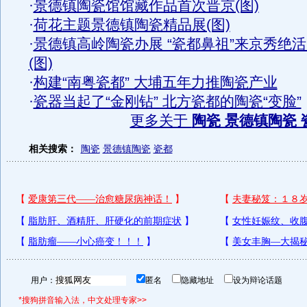
·
景德镇陶瓷馆馆藏作品首次晋京(图)
·
荷花主题景德镇陶瓷精品展(图)
·
景德镇高岭陶瓷办展 “瓷都鼻祖”来京秀绝
(图)
·
构建“南粤瓷都” 大埔五年力推陶瓷产业
·
瓷器当起了“金刚钻” 北方瓷都的陶瓷“变脸”
更多关于
陶瓷 景德镇陶瓷 
相关搜索：
陶瓷
景德镇陶瓷
瓷都
用户：
匿名
隐藏地址
设为辩论话题
*搜狗拼音输入法，中文处理专家>>