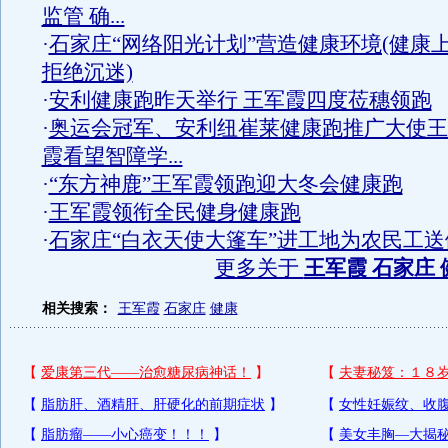
监管 确...
·
石家庄“网络阳光计划”营造健康环境(健康
拒绝沉迷)
·
安利健康跑昨天举行 王军霞四度莅穗领跑
·
奥运会冠军、安利纽崔莱健康跑推广大使王
霞看望智障学...
·
“东方神鹿”王军霞领跑迎大冬会健康跑
·
王军霞领衔全民健身健康跑
·
石家庄“白衣天使大篷车”进工地为农民工送
更多关于
王军霞 石家庄 
相关搜索：
王军霞
石家庄
健康