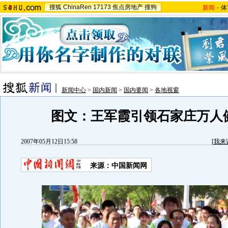
搜狐
ChinaRen
17173
焦点房地产
搜狗
新闻
-
体
新闻中心
>
国内新闻
>
国内要闻
>
各地视窗
图文：王军霞引领石家庄万人
2007年05月12日15:58
[
我来
来源：中国新闻网