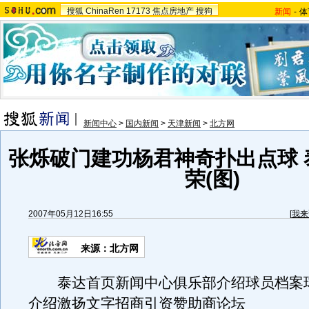
搜狐
ChinaRen
17173
焦点房地产
搜狗
新闻
-
体
新闻中心
>
国内新闻
>
天津新闻
>
北方网
张烁破门建功杨君神奇扑出点球 泰
荣(图)
2007年05月12日16:55
[
我来
来源：北方网
泰达首页新闻中心俱乐部介绍球员档案
介绍激扬文字招商引资赞助商论坛