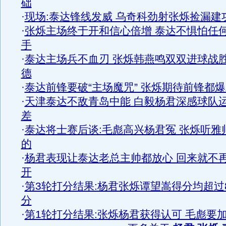
础
·
现场:泰达锋线发威 乌奇科劲射张烁捡漏建
·
张烁主场终于开和信心倍增 泰达不惧怕任
手
·
泰达主场兵不血刃 张烁韩燕鸣双双进球战
德
·
泰达前锋要破“主场魔咒” 张烁期待前锋都
·
天津泰达不敌青岛中能 白毅杨君深感球队
差
·
泰达将士赛后谈:毛彪高兴杨君冤 张烁听雅
的
·
杨君表现让泰达老总主帅都放心 回来就不
开
·
第3轮打分结果:杨君张烁谭望嵩得分均超过
分
·
第1轮打分结果:张烁杨君获得认可 毛彪要