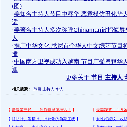
(图)
·
美知名主持人节目中辱华 恶意模仿丑化华
话
·
美著名主持人多次称呼Chinaman被指侮辱
人
·
推广中华文化 悉尼首个华人中文综艺节目
播
·
中国南方卫视成功入越南 节目广受粤籍华
迎
更多关于
节目 主持人 
相关搜索：
节目
主持人
华人