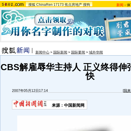
搜狐
ChinaRen
17173
焦点房地产
搜狗
新闻
-
体
新闻中心
>
国际新闻
>
国际要闻
>
域外华闻
CBS解雇辱华主持人 正义终得伸
快
2007年05月12日17:14
[
我来
来源：中国新闻网