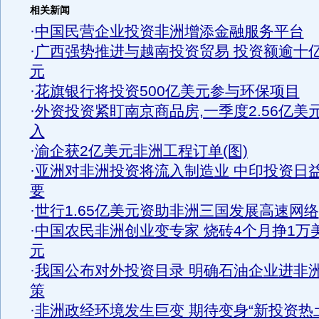
相关新闻
·
中国民营企业投资非洲增添金融服务平台
·
广西强势推进与越南投资贸易 投资额逾十
元
·
花旗银行将投资500亿美元参与环保项目
·
外资投资紧盯南京商品房,一季度2.56亿美
入
·
渝企获2亿美元非洲工程订单(图)
·
亚洲对非洲投资将流入制造业 中印投资日
要
·
世行1.65亿美元资助非洲三国发展高速网络
·
中国农民非洲创业变专家 烧砖4个月挣1万
元
·
我国公布对外投资目录 明确石油企业进非
策
·
非洲政经环境发生巨变 期待变身“新投资热