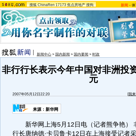
搜狐
ChinaRen
17173
焦点房地产
搜狗
新闻
-
体
新闻中心
>
国内新闻
>
国内要闻
>
时政
非行行长表示今年中国对非洲投资
元
2007年05月12日22:20
[
我来
来源：新华网
新华网上海5月12日电（记者熊争艳） 
行长唐纳德·卡贝鲁卡12日在上海接受记者