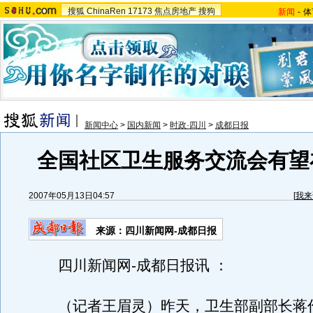
搜狐
ChinaRen
17173
焦点房地产
搜狗
新闻
-
体
新闻中心
>
国内新闻
>
时政·四川
>
成都日报
全国社区卫生服务交流会有望
2007年05月13日04:57
[
我来
来源：四川新闻网-成都日报
四川新闻网-成都日报讯 ：
（记者王眉灵）昨天，卫生部副部长蒋