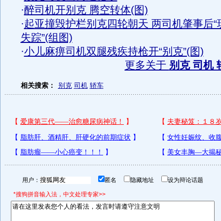
·
醉司机开别克 腾空转体(图)
·
起亚撞毁护栏别克四轮朝天 两司机肇事后“
失踪”(组图)
·
小儿麻痹司机双腿残疾持枪开“别克”(图)
更多关于
别克 司机 
相关搜索：
别克
司机
轿车
用户：
匿名
隐藏地址
设为辩论话题
*搜狗拼音输入法，中文处理专家>>