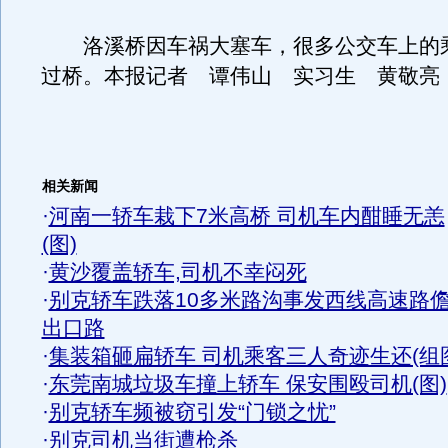
洛溪桥因车祸大塞车，很多公交车上的
过桥。本报记者 谭伟山 实习生 黄敬亮
相关新闻
·
河南一轿车栽下7米高桥 司机车内酣睡无恙
(图)
·
黄沙覆盖轿车,司机不幸闷死
·
别克轿车跌落10多米路沟事发西线高速路
出口路
·
集装箱砸扁轿车 司机乘客三人奇迹生还(组
·
东莞南城垃圾车撞上轿车 保安围殴司机(图)
·
别克轿车频被窃引发“门锁之忧”
·
别克司机当街遭枪杀