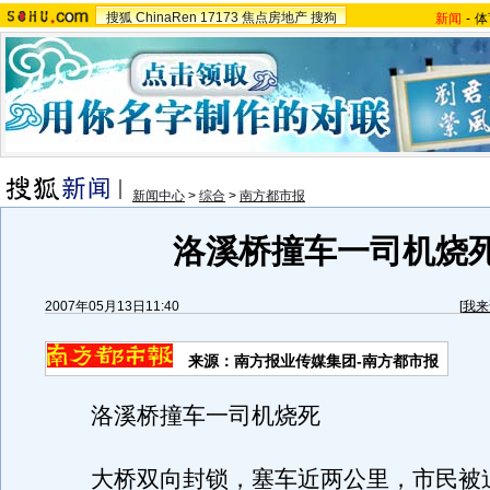
搜狐
ChinaRen
17173
焦点房地产
搜狗
新闻
-
体
新闻中心
>
综合
>
南方都市报
洛溪桥撞车一司机烧
2007年05月13日11:40
[
我来
来源：南方报业传媒集团-南方都市报
洛溪桥撞车一司机烧死
大桥双向封锁，塞车近两公里，市民被