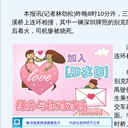
本报讯(记者林劲松)昨晚8时10分许，
溪桥上连环相撞，其中一辆深圳牌照的别克
后着火，司机惨被烧死。
洛
连环
事
别克
禺驶
生乘
交车
面。
时桥