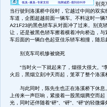
别克
当行驶到洛溪桥中段时，它越过中间的双实
车道，企图超越前面一辆车。不料这时一辆
A21F23的黑色轿车从对面冲了过来。别克
让，还是被黑色轿车擦着横着冲向桥边，与
车后面的一辆白色起亚佳乐轿车相撞，随后
别克车司机惨被烧死
“当时火一下就起来了，烟很大很大。”
火后，黑烟立刻冲天而起，笼罩了整个洛溪
与此同时，陈先生也正在洛溪桥下休息
上传来一声巨响，紧接着一股黑烟腾空而起
光，同时还伴随着“砰”、“砰”、“砰”的轻微