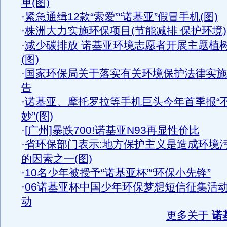
单(图)
·
紧急通缉12款“索爱”“诺基亚”假冒手机(图)
·
株洲大力实施环保项目(节能减排 保护环境)
·
减少碳排放 诺基亚环境志愿者开展主题植
(图)
·
国家环保局关于落实有关环境保护法律实施
告
·
诺基亚、摩托罗拉等手机巨头今年首季报“
妙”(图)
·
[广州]暴跌700!诺基亚N93再显性价比
·
省环保部门表示:地方保护主义是造成环境
的因素之一(图)
·
10名少年被授予“诺基亚杯”“环保小先锋”
·
06诺基亚杯中国少年环保梦想短信征集活
动
更多关于
诺