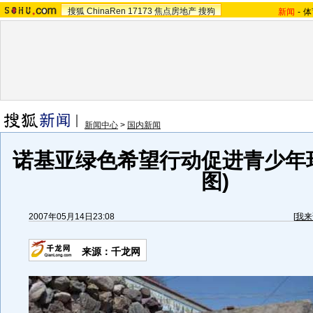
搜狐
ChinaRen
17173
焦点房地产
搜狗
新闻
-
体
新闻中心
>
国内新闻
诺基亚绿色希望行动促进青少年
图)
2007年05月14日23:08
[
我来
来源：千龙网