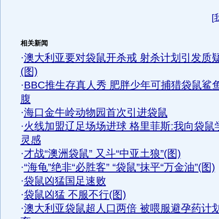
[
相关新闻
·
澳大利亚要对袋鼠开杀戒 射杀计划引发质
(图)
·
BBC推生存真人秀 肥胖少年可捕猎袋鼠鲨
腹
·
海口金牛岭动物园首次引进袋鼠
·
火线加盟辽足场场进球 格里菲斯:我向袋鼠
灵感
·
才战“澳洲袋鼠” 又斗“中亚土狼”(图)
·
“海龟”绝非“必胜客” “袋鼠”抹平“万金油”(图)
·
袋鼠凶猛国足速败
·
袋鼠凶猛 不服不行(图)
·
澳大利亚袋鼠超人口两倍 被喂服避孕药计