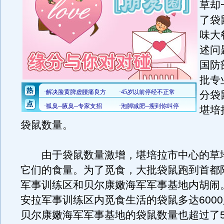
草却
了袋
味大
述问
国防
批专
分袋
堪培
袋鼠数量。
由于袋鼠数量激增，堪培拉市中心的草
它们的食量。为了觅食，大批袋鼠跑到首都
军事训练区和贝尔康嫩海军军事基地内胡闹
安拉军事训练区内觅食生活的袋鼠多达600
贝尔康嫩海军军事基地的袋鼠数量也超过了5