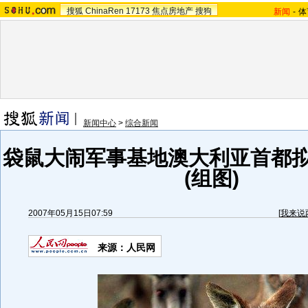
搜狐
ChinaRen
17173
焦点房地产
搜狗
新闻
-
体
新闻中心
>
综合新闻
袋鼠大闹军事基地澳大利亚首都拟杀
(组图)
2007年05月15日07:59
[
我来说
来源：人民网