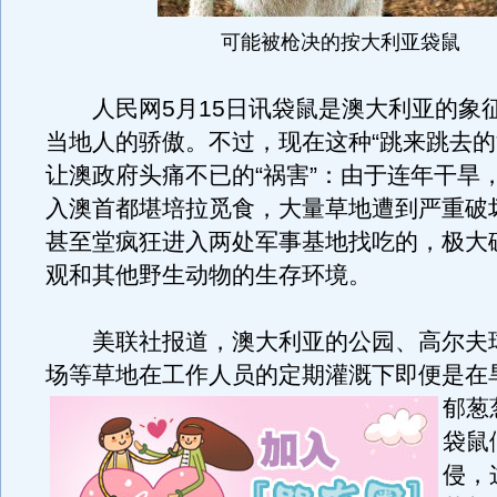
可能被枪决的按大利亚袋鼠
人民网5月15日讯袋鼠是澳大利亚的象
当地人的骄傲。不过，现在这种“跳来跳去的
让澳政府头痛不已的“祸害”：由于连年干旱
入澳首都堪培拉觅食，大量草地遭到严重破
甚至堂疯狂进入两处军事基地找吃的，极大
观和其他野生动物的生存环境。
美联社报道，澳大利亚的公园、高尔夫
场等草地在工作人员的定期灌溉下即便是在
郁葱
袋鼠
侵，