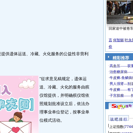
回家途中被卷
言
何智丽
叶永
价
提供遗体运送、冷藏、火化服务的公益性非营利
精彩推荐
”征求意见稿规定，遗体运
送、冷藏、火化的服务由殡
仪馆提供，并明确殡仪馆依
照规划批准设立后，依法办
理事业单位登记，按事业单
说 吧 排 行
位模式活动。
上证指数
(7744