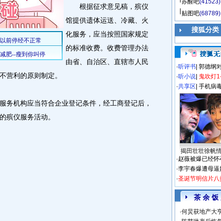
苏醒吧
(41523)
根据征求意见稿，殡仪
贴图吧
(68789)
馆提供遗体运送、冷藏、火
搜狐分类
化服务，应当按照国家规定
的标准收费。收费管理办法
由省、自治区、直辖市人民
·
听评书
|
郭德纲
不营利的原则制定。
·
听小说
|
鬼吹灯1
·
共享区
|
手机病
务机构应当符合企业登记条件，经工商登记后，
的殡仪服务活动。
揭田壮壮徐帆
·
赵薇被爆已经怀
·
李宇春爆遭母逼
·
圣诞节明信片八
茶 余 饭
·
何炅获地产大亨