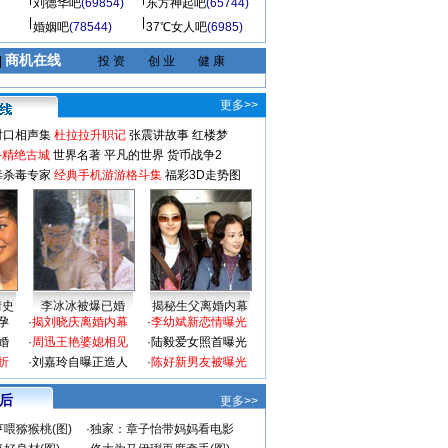
刘德华吧
(69854)
东方神起吧
(65744)
婚姻吧
(78544)
37℃女人吧
(6985)
商机在线
|
投 资
创 业
健 康
更多>>
对口相声集
杜拉拉升职记
张震讲故事
红楼梦
-精绝古城
世界名著
平凡的世界
货币战争2
毒杀毒专家
经典手机游游格斗集
福彩3D走势图
情史
李冰冰被爆已婚
揭秘生父离婚内幕
孕
·
揭刘晓庆离婚内幕
·
李幼斌新恋情曝光
婚
·
周迅王艳婆媳相见
·
陆毅爱女照首曝光
折
·
刘嘉玲自曝正造人
·
陈好新男友被曝光
 后
更多>>
喂猕猴桃(图)
·
独家：章子怡带妈妈看电影