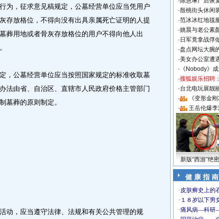
·
陈慧琳产后恢复
为，征求意见稿规定，公墓经营单位应当凭用户
·
殷桃街头休闲装
灰存放格位，不得向没有出具亲属死亡证明的人提
·
范冰冰红地毯
·
姚晨与老公素
墓葬用地或者骨灰存放格位的用户不得向他人出
·
日军竟拿战俘
。
·
盘点网坛大腕
·
美女办公室遭
·
《Nobody》
，公墓经营单位应当按照国家规定的标准收取墓
·
搜狐娱乐招聘
办法由省、自治区、直辖市人民政府价格主管部门
·
台北电玩展靓丽S
·
《变形金刚
制墓葬的原则制定。
·
王岳伦爆李
新版“西游”绝
健 康 指 南
动，应当遵守法律、法规和有关公共管理的规