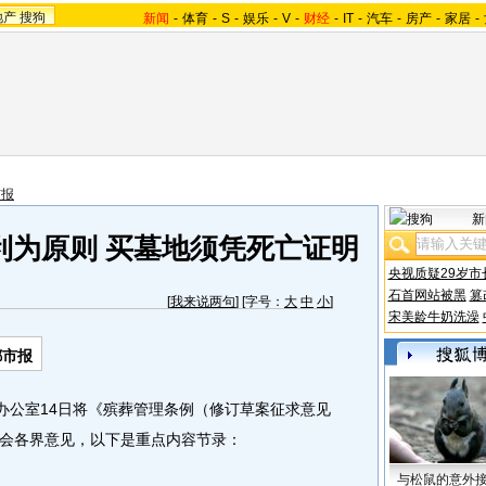
地产
搜狗
新闻
-
体育
-
S
-
娱乐
-
V
-
财经
-
IT
-
汽车
-
房产
-
家居
-
市报
新
利为原则 买墓地须凭死亡证明
央视质疑29岁市
石首网站被黑
篡
[
我来说两句
] [字号：
大
中
小
]
宋美龄牛奶洗澡
都市报
公室14日将《殡葬管理条例（修订草案征求意见
会各界意见，以下是重点内容节录：
与松鼠的意外