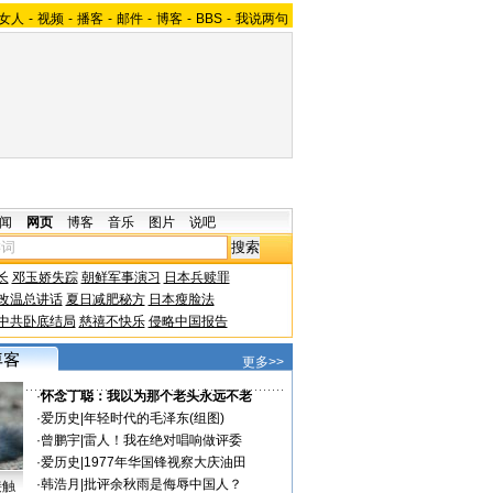
女人
-
视频
-
播客
-
邮件
-
博客
-
BBS
-
我说两句
闻
网页
博客
音乐
图片
说吧
长
邓玉娇失踪
朝鲜军事演习
日本兵赎罪
改温总讲话
夏日减肥秘方
日本瘦脸法
中共卧底结局
慈禧不快乐
侵略中国报告
更多>>
·
怀念丁聪：我以为那个老头永远不老
·
爱历史
|
年轻时代的毛泽东(组图)
·
曾鹏宇
|
雷人！我在绝对唱响做评委
·
爱历史
|
1977年华国锋视察大庆油田
·
韩浩月
|
批评余秋雨是侮辱中国人？
接触