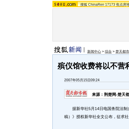
搜狐
ChinaRen
17173
焦点房
新闻中心
>
综合
>
楚天都
殡仪馆收费将以不营
2007年05月15日09:24
来源：荆楚网-楚天
据新华社5月14日电国务院法制办
稿）》授权新华社全文公布，征求社