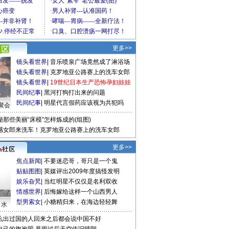
更多>>
镜头看世界
|
音乐喷泉广场竟然成了淋浴场
镜头看世界
|
克罗地亚公路赛上的洗车女郎
镜头看世界
|
19世纪日本生产恐怖孕妇娃娃
民间纪事
|
黑河打狗打出来的问题
民间纪事
|
明星代言假药应该视为共犯吗
聚会
秘那些美丽“床模”怎样炼成的(组图)
感女郎来洗车！克罗地亚公路赛上的洗车女郎
更多>>
焦点新闻
|
不要迷恋哥，哥只是一个鬼
贴贴图图
|
英媒评出2009年度搞怪发明
娱乐旮旯
|
当红明星不仅仅是名利双收
情感世界
|
后悔嫁给这样一个山西男人
型男索女
|
小糖精归来，在海边轻轻舞
口水
么出过国的人回来之后都会说中国不好