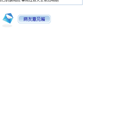
自己的旗袍照
暴雨过后天空依旧晴朗