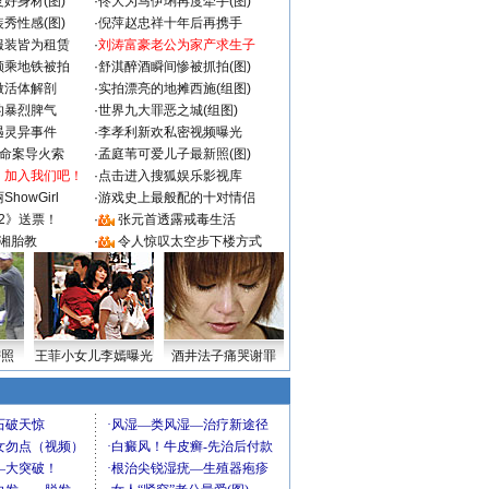
好身材(图)
·
佟大为马伊琍再度牵手(图)
秀性感(图)
·
倪萍赵忠祥十年后再携手
服装皆为租赁
·
刘涛富豪老公为家产求生子
颜乘地铁被拍
·
舒淇醉酒瞬间惨被抓拍(图)
做活体解剖
·
实拍漂亮的地摊西施(组图)
的暴烈脾气
·
世界九大罪恶之城(组图)
遇灵异事件
·
李孝利新欢私密视频曝光
成命案导火索
·
孟庭苇可爱儿子最新照(图)
：加入我们吧！
·
点击进入搜狐娱乐影视库
howGirl
·
游戏史上最般配的十对情侣
2》送票！
·
张元首透露戒毒生活
湘胎教
·
令人惊叹太空步下楼方式
密照
王菲小女儿李嫣曝光
酒井法子痛哭谢罪