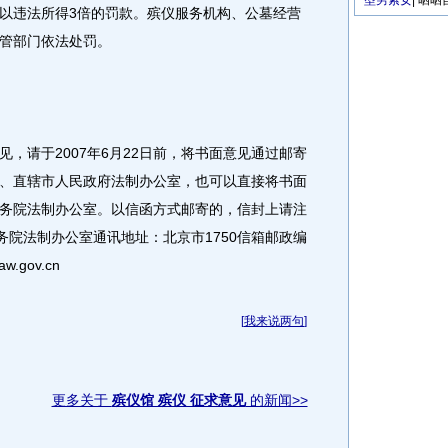
型男索女
|
晒晒
以违法所得3倍的罚款。殡仪服务机构、公墓经营
管部门依法处罚。
请于2007年6月22日前，将书面意见通过邮寄
、直辖市人民政府法制办公室，也可以直接将书面
务院法制办公室。以信函方式邮寄的，信封上请注
务院法制办公室通讯地址：北京市1750信箱邮政编
.gov.cn
[
我来说两句
]
更多关于
殡仪馆 殡仪 征求意见
的新闻>>