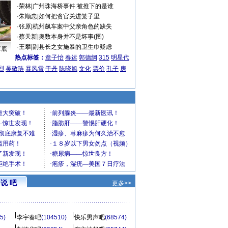
·
荣林
|
广州珠海桥事件:被推下的是谁
·
朱顺忠
|
如何把贪官关进笼子里
·
张原
|
杭州飙车案中父亲角色的缺失
·
蔡天新
|
奥数本身并不是坏事(图)
·
王攀
|
副县长之女施暴的卫生巾疑虑
车底
热点标签：
章子怡
春运
郭德纲
315
明星代
烈
吴敬琏
暴风雪
于丹
陈晓旭
文化
票价
孔子
房
说 吧
更多>>
5)
李宇春吧
(104510)
快乐男声吧
(68574)