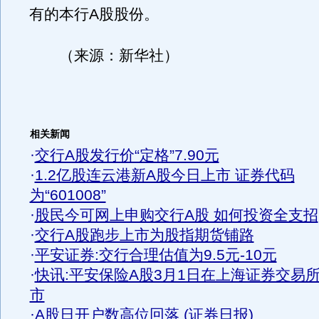
有的本行A股股份。
（来源：新华社）
相关新闻
·
交行A股发行价“定格”7.90元
·
1.2亿股连云港新A股今日上市 证券代码
为“601008”
·
股民今可网上申购交行A股 如何投资全支招
·
交行A股跑步上市为股指期货铺路
·
平安证券:交行合理估值为9.5元-10元
·
快讯:平安保险A股3月1日在上海证券交易
市
·
A股日开户数高位回落 (证券日报)