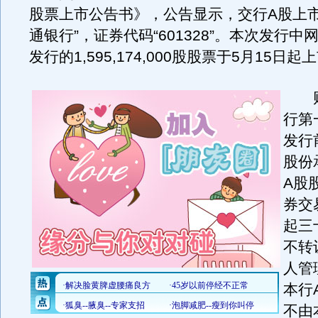
股票上市公告书》，公告显示，交行A股上市
通银行”，证券代码“601328”。本次发行中
发行的1,595,174,000股股票于5月15日
财
行第
发行
股份
A股
券交
起三
不转
人管
本行
不由