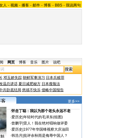
女人
-
视频
-
播客
-
邮件
-
博客
-
BBS
-
我说两句
闻
网页
博客
音乐
图片
说吧
长
邓玉娇失踪
朝鲜军事演习
日本兵赎罪
改温总讲话
夏日减肥秘方
日本瘦脸法
中共卧底结局
慈禧不快乐
侵略中国报告
更多>>
·
怀念丁聪：我以为那个老头永远不老
·
爱历史
|
年轻时代的毛泽东(组图)
·
曾鹏宇
|
雷人！我在绝对唱响做评委
·
爱历史
|
1977年华国锋视察大庆油田
·
韩浩月
|
批评余秋雨是侮辱中国人？
接触