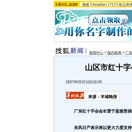
搜狐
ChinaRen
17173
焦点房
新闻中心
>
国内新闻
>
广
山区市红十字
2007年05月16日16:05
来源：羊城晚报
广东红十字会会长雷于蓝接受捐
东风日产表示将以更大力度支持