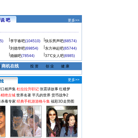
说 吧
更多>>
5)
李宇春吧
(104510)
快乐男声吧
(68574)
刘德华吧
(69854)
东方神起吧
(65744)
婚姻吧
(78544)
37℃女人吧
(6985)
商机在线
|
投 资
创 业
健 康
更多>>
对口相声集
杜拉拉升职记
张震讲故事
红楼梦
-精绝古城
世界名著
平凡的世界
货币战争2
毒杀毒专家
经典手机游游格斗集
福彩3D走势图