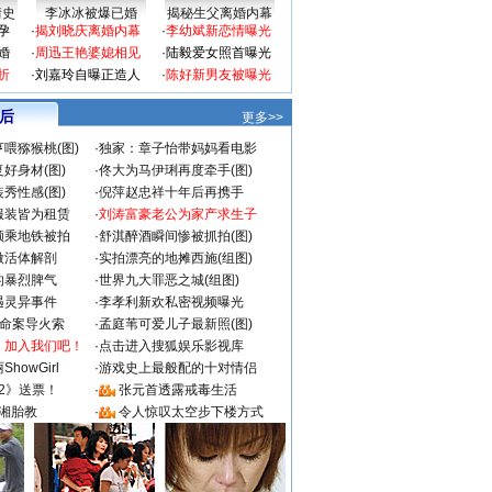
情史
李冰冰被爆已婚
揭秘生父离婚内幕
孕
·
揭刘晓庆离婚内幕
·
李幼斌新恋情曝光
婚
·
周迅王艳婆媳相见
·
陆毅爱女照首曝光
折
·
刘嘉玲自曝正造人
·
陈好新男友被曝光
 后
更多>>
喂猕猴桃(图)
·
独家：章子怡带妈妈看电影
好身材(图)
·
佟大为马伊琍再度牵手(图)
秀性感(图)
·
倪萍赵忠祥十年后再携手
服装皆为租赁
·
刘涛富豪老公为家产求生子
颜乘地铁被拍
·
舒淇醉酒瞬间惨被抓拍(图)
做活体解剖
·
实拍漂亮的地摊西施(组图)
的暴烈脾气
·
世界九大罪恶之城(组图)
遇灵异事件
·
李孝利新欢私密视频曝光
成命案导火索
·
孟庭苇可爱儿子最新照(图)
：加入我们吧！
·
点击进入搜狐娱乐影视库
howGirl
·
游戏史上最般配的十对情侣
2》送票！
·
张元首透露戒毒生活
湘胎教
·
令人惊叹太空步下楼方式