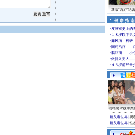
新版“西游”绝
健 康 指 南
抓拍黑丝袜主题
镜头看世界
|
揭
镜头看世界
|
性