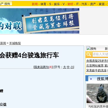
地产
搜狗
新闻
-
体育
-
S
-
娱乐
-
V
-
财经
-
IT
-
汽车
-
房产
-
家居
-
东新闻
>
羊城晚报
新
会获赠4台骏逸旅行车
央视质疑29岁市
石首网站被黑
篡
[
我来说两句
(4)
] [字号：
大
中
小
]
宋美龄牛奶洗澡
赠
公益
与松鼠的意外