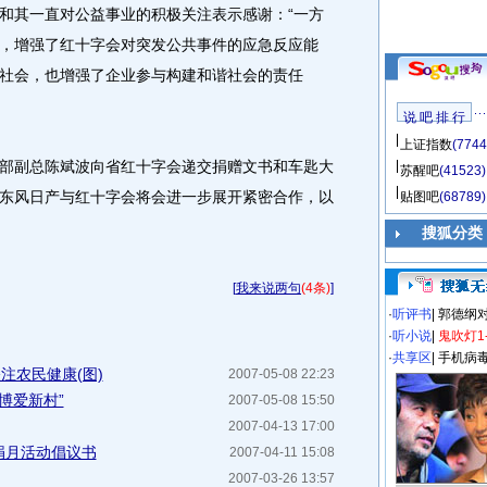
和其一直对公益事业的积极关注表示感谢：“一方
，增强了红十字会对突发公共事件的应急反应能
社会，也增强了企业参与构建和谐社会的责任
说 吧 排 行
上证指数
(7744
副总陈斌波向省红十字会递交捐赠文书和车匙大
苏醒吧
(41523)
东风日产与红十字会将会进一步展开紧密合作，以
贴图吧
(68789)
搜狐分类
[
我来说两句
(4条)
]
·
听评书
|
郭德纲
·
听小说
|
鬼吹灯1
·
共享区
|
手机病
注农民健康(图)
2007-05-08 22:23
博爱新村”
2007-05-08 15:50
2007-04-13 17:00
捐月活动倡议书
2007-04-11 15:08
2007-03-26 13:57