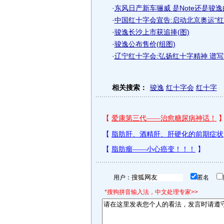
·
东风日产新车骊威 是Note还是骏逸
·
中国红十字会宣告:启动北京奥运“红
·
骏逸长沙上市获追捧(图)
·
骏逸公布售价(组图)
·
辽宁红十字会:弘扬红十字精神 谱写
相关搜索：
骏逸
红十字会
红十字
用户：
匿名
*搜狗拼音输入法，中文处理专家>>