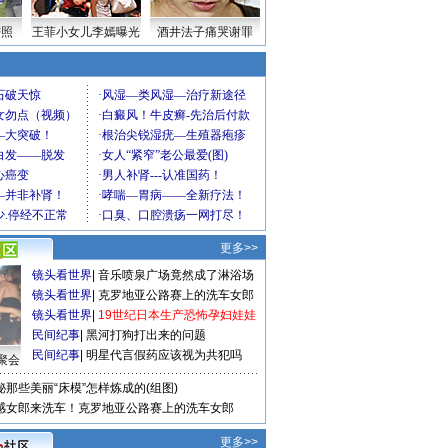
密照
王菲小女儿李嫣曝光
酒井法子痛哭谢罪
更多>>
镜头看世界
|
音乐喷泉广场竟然成了淋浴场
镜头看世界
|
克罗地亚公路赛上的洗车女郎
镜头看世界
|
19世纪日本生产恐怖孕妇娃娃
民间纪事
|
黑河打狗打出来的问题
民间纪事
|
明星代言假药应该视为共犯吗
聚会
秘那些美丽“床模”怎样炼成的(组图)
感女郎来洗车！克罗地亚公路赛上的洗车女郎
更多>>