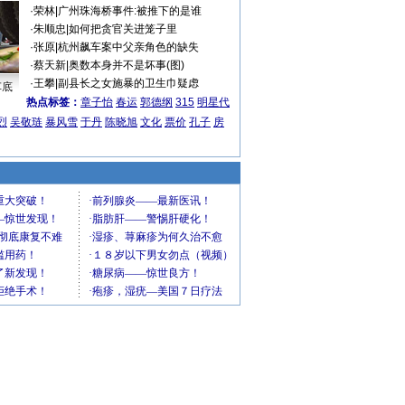
·
荣林
|
广州珠海桥事件:被推下的是谁
·
朱顺忠
|
如何把贪官关进笼子里
·
张原
|
杭州飙车案中父亲角色的缺失
·
蔡天新
|
奥数本身并不是坏事(图)
·
王攀
|
副县长之女施暴的卫生巾疑虑
车底
热点标签：
章子怡
春运
郭德纲
315
明星代
烈
吴敬琏
暴风雪
于丹
陈晓旭
文化
票价
孔子
房