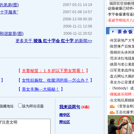
揭田壮壮徐帆
的弟弟(图)
2007-03-21 14:19
·
赵薇被爆已经怀
十字服务”
2007-01-08 14:57
·
李宇春爆遭母逼
2006-12-08 00:30
·
圣诞节明信片八
2006-11-21 12:08
茶 余 饭
和谐篇章(图)
2006-11-11 20:52
更多关于
骏逸 红十字会 红十字
的新闻>>
·
何炅获地产大亨
·
陈慧琳产后恢复
·
殷桃街头休闲装
·
范冰冰红地毯
·
姚晨与老公素
·
日军竟拿战俘
·
盘点网坛大腕
·
美女办公室遭
·
《Nobody》
·
搜狐娱乐招聘
·
台北电玩展靓丽S
隐藏地址
设为辩论话题
·
《变形金刚
我来说两句
(4条)
·
王岳伦爆李
精华区
辩论区