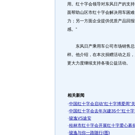
用。红十字会领导对东风日产的支持
面帮助山区市红十字会解决用车困难
力；另一方面企业提供优质产品回报
感。”
东风日产乘用车公司市场销售总部
样。他介绍，在本次捐赠活动之后，
更大力度继续支持各项公益活动。
相关新闻
·
中国红十字会启动“红十字博爱周”关
·
中国红十字会去年兴建35个“红十字
·
骏逸VS途安
·
桂林市红十字会开展红十字爱心募
·
骏逸与你一路随行(图)