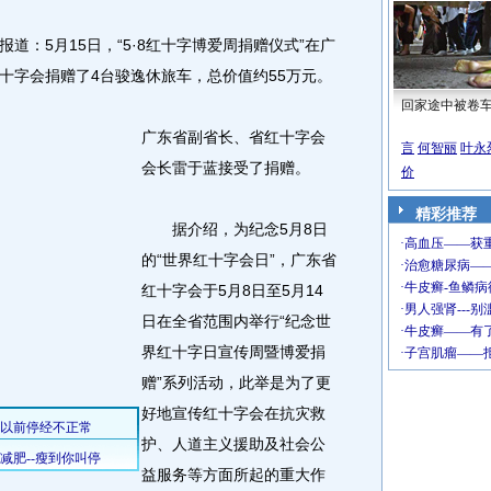
：5月15日，“5·8红十字博爱周捐赠仪式”在广
十字会捐赠了4台骏逸休旅车，总价值约55万元。
回家途中被卷
广东省副省长、省红十字会
言
何智丽
叶永
会长雷于蓝接受了捐赠。
价
精彩推荐
据介绍，为纪念5月8日
的“世界红十字会日”，广东省
红十字会于5月8日至5月14
日在全省范围内举行“纪念世
界红十字日宣传周暨博爱捐
赠”系列活动，此举是为了更
好地宣传红十字会在抗灾救
护、人道主义援助及社会公
益服务等方面所起的重大作