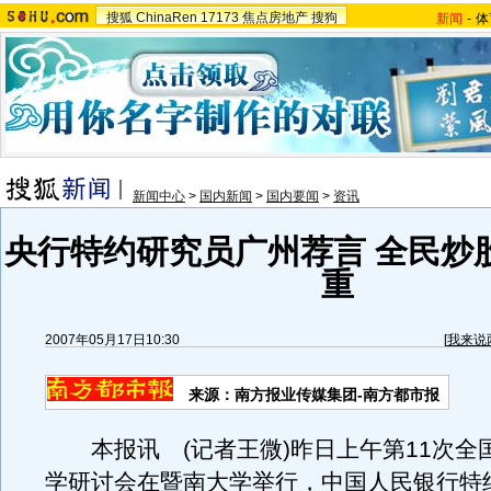
搜狐
ChinaRen
17173
焦点房地产
搜狗
新闻
-
体
新闻中心
>
国内新闻
>
国内要闻
>
资讯
央行特约研究员广州荐言 全民炒
重
2007年05月17日10:30
[
我来说
来源：南方报业传媒集团-南方都市报
本报讯 (记者王微)昨日上午第11次全
学研讨会在暨南大学举行，中国人民银行特