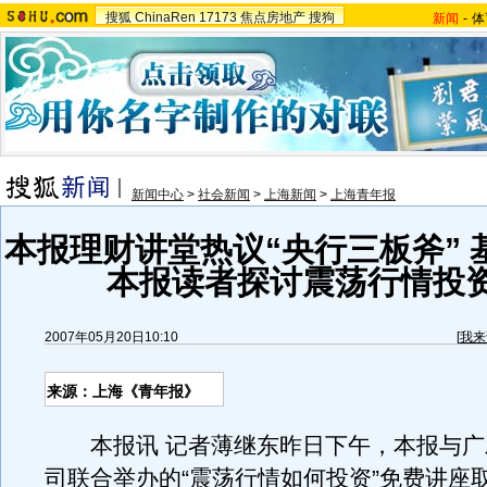
搜狐
ChinaRen
17173
焦点房地产
搜狗
新闻
-
体
新闻中心
>
社会新闻
>
上海新闻
>
上海青年报
本报理财讲堂热议“央行三板斧” 
本报读者探讨震荡行情投
2007年05月20日10:10
[
我来
来源：上海《青年报》
本报讯 记者薄继东昨日下午，本报与广
司联合举办的“震荡行情如何投资”免费讲座