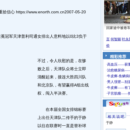
ps://www.enorth.com.cn2007-05-20
回家途中被卷
冕冠军天津普利司通女排出人意料地以0比3负于
言
何智丽
叶永
价
精彩推荐
不过，令人欣慰的是，在惨
败之后，天津队众将士立即
清醒起来，接连大胜四川队
和北京队，有望赢得A组出线
权，闯入半决赛。
在本届全国女排锦标赛
相 关 说 吧
上出任天津队二传手的于静
于静
以往在联赛时一直是替补球