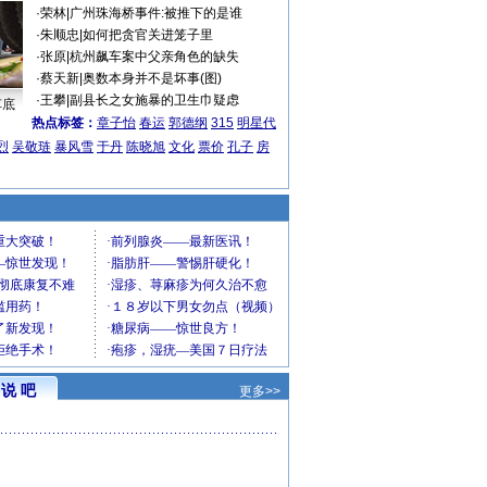
·
荣林
|
广州珠海桥事件:被推下的是谁
·
朱顺忠
|
如何把贪官关进笼子里
·
张原
|
杭州飙车案中父亲角色的缺失
·
蔡天新
|
奥数本身并不是坏事(图)
·
王攀
|
副县长之女施暴的卫生巾疑虑
车底
热点标签：
章子怡
春运
郭德纲
315
明星代
烈
吴敬琏
暴风雪
于丹
陈晓旭
文化
票价
孔子
房
说 吧
更多>>