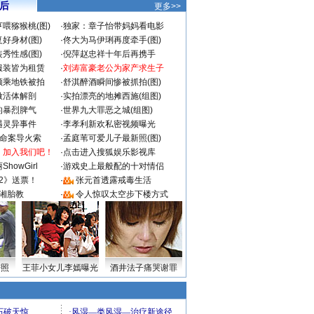
 后
更多>>
喂猕猴桃(图)
·
独家：章子怡带妈妈看电影
好身材(图)
·
佟大为马伊琍再度牵手(图)
秀性感(图)
·
倪萍赵忠祥十年后再携手
服装皆为租赁
·
刘涛富豪老公为家产求生子
颜乘地铁被拍
·
舒淇醉酒瞬间惨被抓拍(图)
做活体解剖
·
实拍漂亮的地摊西施(组图)
的暴烈脾气
·
世界九大罪恶之城(组图)
遇灵异事件
·
李孝利新欢私密视频曝光
成命案导火索
·
孟庭苇可爱儿子最新照(图)
：加入我们吧！
·
点击进入搜狐娱乐影视库
howGirl
·
游戏史上最般配的十对情侣
2》送票！
·
张元首透露戒毒生活
湘胎教
·
令人惊叹太空步下楼方式
密照
王菲小女儿李嫣曝光
酒井法子痛哭谢罪