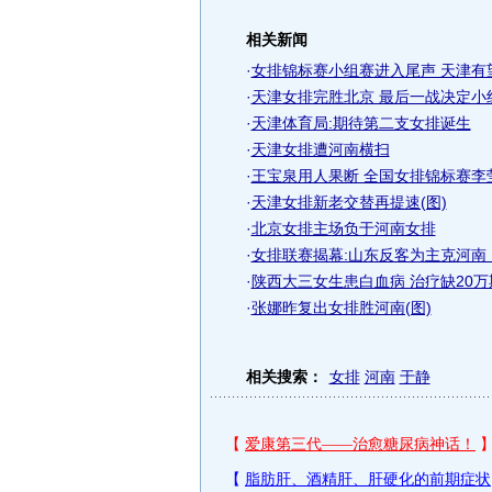
相关新闻
·
女排锦标赛小组赛进入尾声 天津有
·
天津女排完胜北京 最后一战决定小
·
天津体育局:期待第二支女排诞生
·
天津女排遭河南横扫
·
王宝泉用人果断 全国女排锦标赛李
·
天津女排新老交替再提速(图)
·
北京女排主场负于河南女排
·
女排联赛揭幕:山东反客为主克河南
·
陕西大三女生患白血病 治疗缺20万
·
张娜昨复出女排胜河南(图)
相关搜索：
女排
河南
于静