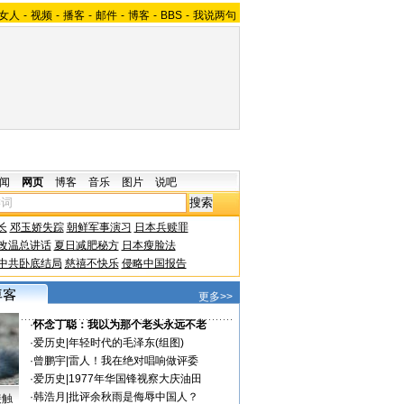
女人
-
视频
-
播客
-
邮件
-
博客
-
BBS
-
我说两句
闻
网页
博客
音乐
图片
说吧
长
邓玉娇失踪
朝鲜军事演习
日本兵赎罪
改温总讲话
夏日减肥秘方
日本瘦脸法
中共卧底结局
慈禧不快乐
侵略中国报告
更多>>
·
怀念丁聪：我以为那个老头永远不老
·
爱历史
|
年轻时代的毛泽东(组图)
·
曾鹏宇
|
雷人！我在绝对唱响做评委
·
爱历史
|
1977年华国锋视察大庆油田
·
韩浩月
|
批评余秋雨是侮辱中国人？
接触