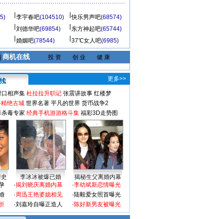
5)
李宇春吧
(104510)
快乐男声吧
(68574)
刘德华吧
(69854)
东方神起吧
(65744)
婚姻吧
(78544)
37℃女人吧
(6985)
商机在线
|
投 资
创 业
健 康
更多>>
对口相声集
杜拉拉升职记
张震讲故事
红楼梦
-精绝古城
世界名著
平凡的世界
货币战争2
毒杀毒专家
经典手机游游格斗集
福彩3D走势图
情史
李冰冰被爆已婚
揭秘生父离婚内幕
孕
·
揭刘晓庆离婚内幕
·
李幼斌新恋情曝光
婚
·
周迅王艳婆媳相见
·
陆毅爱女照首曝光
折
·
刘嘉玲自曝正造人
·
陈好新男友被曝光