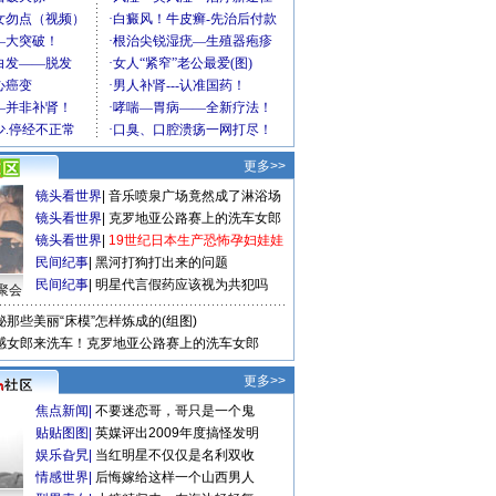
更多>>
镜头看世界
|
音乐喷泉广场竟然成了淋浴场
镜头看世界
|
克罗地亚公路赛上的洗车女郎
镜头看世界
|
19世纪日本生产恐怖孕妇娃娃
民间纪事
|
黑河打狗打出来的问题
民间纪事
|
明星代言假药应该视为共犯吗
聚会
秘那些美丽“床模”怎样炼成的(组图)
感女郎来洗车！克罗地亚公路赛上的洗车女郎
更多>>
焦点新闻
|
不要迷恋哥，哥只是一个鬼
贴贴图图
|
英媒评出2009年度搞怪发明
娱乐旮旯
|
当红明星不仅仅是名利双收
情感世界
|
后悔嫁给这样一个山西男人