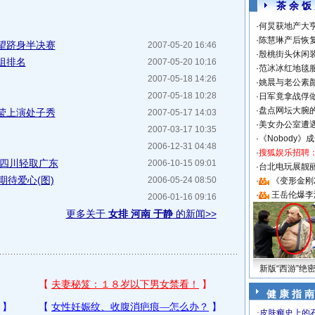
茶 余 饭
·
何炅获地产大亨
·
陈慧琳产后恢复
望跻身半决赛
2007-05-20 16:46
·
殷桃街头休闲装
组排名
2007-05-20 10:16
·
范冰冰红地毯
2007-05-18 14:26
·
姚晨与老公素
2007-05-18 10:28
·
日军竟拿战俘
·
盘点网坛大腕
莹上演处子秀
2007-05-17 14:03
·
美女办公室遭
2007-03-17 10:35
·
《Nobody》
2006-12-31 04:48
·
搜狐娱乐招聘
 四川轻取广东
2006-10-15 09:01
·
台北电玩展靓丽S
期待爱心(图)
2006-05-24 08:50
·
《变形金刚
·
王岳伦爆李
2006-01-16 09:16
更多关于
女排 河南 于静
的新闻>>
新版“西游”绝
健 康 指 南