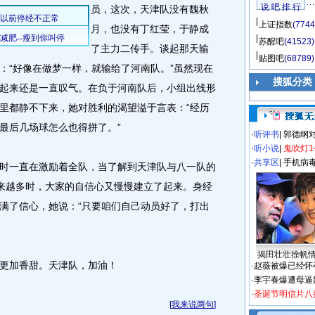
说 吧 排 行
员，这次，天津队没有魏秋
上证指数
(7744
月，也没有丁红莹，于静成
苏醒吧
(41523)
了主力二传手。谈起那天输
贴图吧
(68789)
：“好像在做梦一样，就输给了河南队。”虽然现在
搜狐分类
起来还是一直叹气。在负于河南队后，小组出线形
里都静不下来，她对胜利的渴望溢于言表：“经历
最后几场球怎么也得拼了。”
·
听评书
|
郭德纲
·
听小说
|
鬼吹灯1
·
共享区
|
手机病
一直在激励着全队，当了解到天津队与八一队的
来越多时，大家的自信心又慢慢建立了起来。身经
满了信心，她说：“只要咱们自己动员好了，打出
揭田壮壮徐帆
更加香甜。天津队，加油！
·
赵薇被爆已经怀
·
李宇春爆遭母逼
·
圣诞节明信片八
[
我来说两句
]