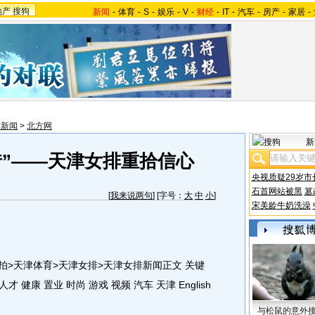
地产
搜狗
新闻
-
体育
-
S
-
娱乐
-
V
-
财经
-
IT
-
汽车
-
房产
-
家居
-
津新闻
>
北方网
新
惜”——天津女排重拾信心
央视质疑29岁市
石首网站被黑
篡
[
我来说两句
] [字号：
大
中
小
]
宋美龄牛奶洗澡
>天津体育>天津女排>天津女排新闻正文 关键
人才 健康 置业 时尚 游戏 视频 汽车 天津 English
与松鼠的意外