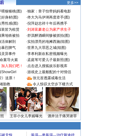
 后
更多>>
喂猕猴桃(图)
·
独家：章子怡带妈妈看电影
好身材(图)
·
佟大为马伊琍再度牵手(图)
秀性感(图)
·
倪萍赵忠祥十年后再携手
服装皆为租赁
·
刘涛富豪老公为家产求生子
颜乘地铁被拍
·
舒淇醉酒瞬间惨被抓拍(图)
做活体解剖
·
实拍漂亮的地摊西施(组图)
的暴烈脾气
·
世界九大罪恶之城(组图)
遇灵异事件
·
李孝利新欢私密视频曝光
成命案导火索
·
孟庭苇可爱儿子最新照(图)
：加入我们吧！
·
点击进入搜狐娱乐影视库
howGirl
·
游戏史上最般配的十对情侣
2》送票！
·
张元首透露戒毒生活
湘胎教
·
令人惊叹太空步下楼方式
密照
王菲小女儿李嫣曝光
酒井法子痛哭谢罪