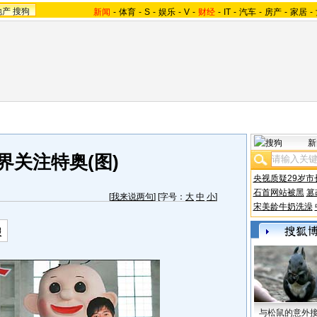
地产
搜狗
新闻
-
体育
-
S
-
娱乐
-
V
-
财经
-
IT
-
汽车
-
房产
-
家居
-
新
界关注特奥(图)
央视质疑29岁市
石首网站被黑
篡
[
我来说两句
] [字号：
大
中
小
]
宋美龄牛奶洗澡
报
与松鼠的意外