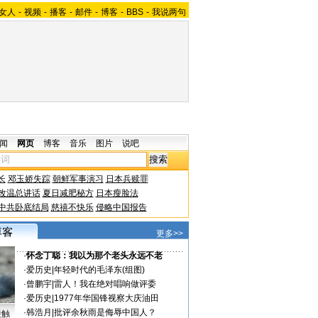
女人
-
视频
-
播客
-
邮件
-
博客
-
BBS
-
我说两句
闻
网页
博客
音乐
图片
说吧
长
邓玉娇失踪
朝鲜军事演习
日本兵赎罪
改温总讲话
夏日减肥秘方
日本瘦脸法
中共卧底结局
慈禧不快乐
侵略中国报告
更多>>
·
怀念丁聪：我以为那个老头永远不老
·
爱历史
|
年轻时代的毛泽东(组图)
·
曾鹏宇
|
雷人！我在绝对唱响做评委
·
爱历史
|
1977年华国锋视察大庆油田
·
韩浩月
|
批评余秋雨是侮辱中国人？
接触