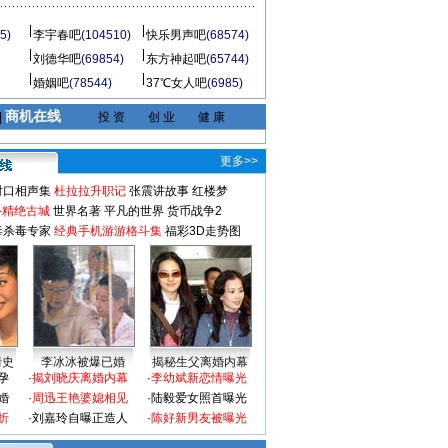
5)
李宇春吧
(104510)
快乐男声吧
(68574)
刘德华吧
(69854)
东方神起吧
(65744)
婚姻吧
(78544)
37℃女人吧
(6985)
商机在线
|
投 资
创 业
健 康
更多>>
对口相声集
杜拉拉升职记
张震讲故事
红楼梦
-精绝古城
世界名著
平凡的世界
货币战争2
毒杀毒专家
经典手机游游格斗集
福彩3D走势图
情史
李冰冰被爆已婚
揭秘生父离婚内幕
孕
·
揭刘晓庆离婚内幕
·
李幼斌新恋情曝光
婚
·
周迅王艳婆媳相见
·
陆毅爱女照首曝光
折
·
刘嘉玲自曝正造人
·
陈好新男友被曝光