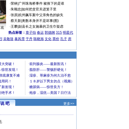
·
荣林
|
广州珠海桥事件:被推下的是谁
·
朱顺忠
|
如何把贪官关进笼子里
·
张原
|
杭州飙车案中父亲角色的缺失
·
蔡天新
|
奥数本身并不是坏事(图)
·
王攀
|
副县长之女施暴的卫生巾疑虑
车底
热点标签：
章子怡
春运
郭德纲
315
明星代
烈
吴敬琏
暴风雪
于丹
陈晓旭
文化
票价
孔子
房
说 吧
更多>>
毛