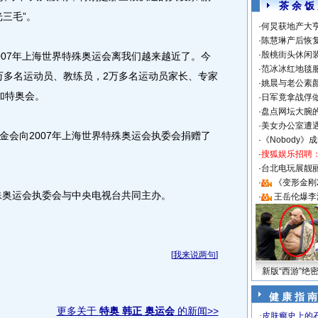
茶 余 饭
三毛”。
·
何炅获地产大亨
·
陈慧琳产后恢复
·
殷桃街头休闲装
07年上海世界特殊奥运会离我们越来越近了。今
·
范冰冰红地毯
1万多名运动员、教练员，2万多名运动员家长、专家
·
姚晨与老公素
加特奥会。
·
日军竟拿战俘
·
盘点网坛大腕
·
美女办公室遭
会向2007年上海世界特殊奥运会执委会捐赠了
·
《Nobody》
·
搜狐娱乐招聘
·
台北电玩展靓丽S
·
《变形金刚
殊奥运会执委会与中央电视台共同主办。
·
王岳伦爆李
[
我来说两句
]
新版“西游”绝
健 康 指 南
更多关于
特奥 韩正 奥运会
的新闻>>