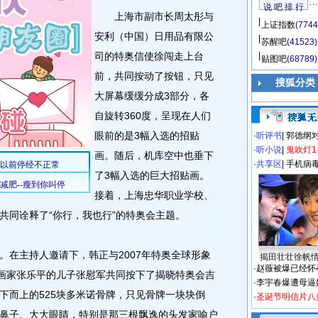
说 吧 排 行
上海市副市长周太彤与
上证指数
(7744
安利（中国）日用品有限公
苏醒吧
(41523)
司的特奥信使徐闯走上台
贴图吧
(68789)
前，共同按动了按钮，只见
搜狐分类
大屏幕缓缓分成3部分，各
自旋转360度，呈现在人们
眼前的是3幅入选的招贴
·
听评书
|
郭德纲
·
听小说
|
鬼吹灯1
画。随后，机库空中也垂下
·
共享区
|
手机病
了3幅入选的巨大招贴画。
接着，上海忠华职业学校、
共同诠释了“你行，我也行”的特奥会主题。
在主持人邀请下，韩正与2007年特奥全球形象
揭田壮壮徐帆
·
赵薇被爆已经怀
名画家张乐平的儿子张慰军共同按下了揭晓特奥会吉
·
李宇春爆遭母逼
下而上的525块多米诺骨牌，只见骨牌一块块倒
·
圣诞节明信片八
鼻子、大大眼睛，特别是那三根飘逸的头发家喻户