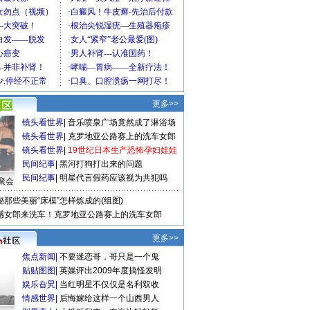
更多>>
镜头看世界
|
音乐喷泉广场竟然成了淋浴场
镜头看世界
|
克罗地亚公路赛上的洗车女郎
镜头看世界
|
19世纪日本生产恐怖孕妇娃娃
民间纪事
|
黑河打狗打出来的问题
民间纪事
|
明星代言假药应该视为共犯吗
聚会
秘那些美丽“床模”怎样炼成的(组图)
感女郎来洗车！克罗地亚公路赛上的洗车女郎
更多>>
焦点新闻
|
不要迷恋哥，哥只是一个鬼
贴贴图图
|
英媒评出2009年度搞怪发明
娱乐旮旯
|
当红明星不仅仅是名利双收
情感世界
|
后悔嫁给这样一个山西男人