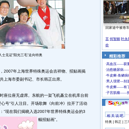
回家途中被卷
言
何智丽
叶永
价
人士见证“阳光三毛”走向特奥
精彩推荐
2007年上海世界特殊奥运会吉祥物、招贴画揭
共上海市委副书记、市长韩正出席。
座位座无虚席。东航的一架飞机矗立在机库台前
爱心号”引人注目。开场歌舞《向前冲》拉开了活动
“现在我们揭晓入选2007年世界特殊奥运会的3
相 关 说 吧
幅招贴画”。
特奥
|
韩正
|
三