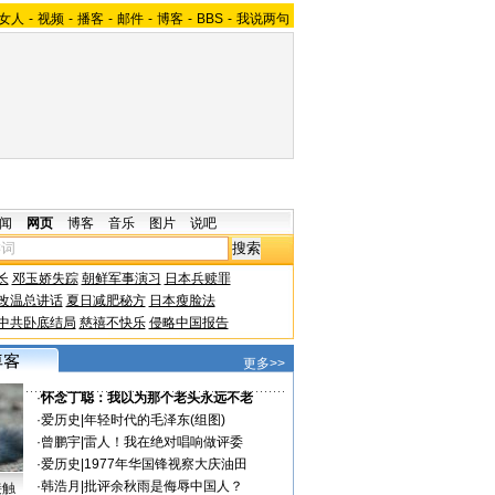
女人
-
视频
-
播客
-
邮件
-
博客
-
BBS
-
我说两句
闻
网页
博客
音乐
图片
说吧
长
邓玉娇失踪
朝鲜军事演习
日本兵赎罪
改温总讲话
夏日减肥秘方
日本瘦脸法
中共卧底结局
慈禧不快乐
侵略中国报告
更多>>
·
怀念丁聪：我以为那个老头永远不老
·
爱历史
|
年轻时代的毛泽东(组图)
·
曾鹏宇
|
雷人！我在绝对唱响做评委
·
爱历史
|
1977年华国锋视察大庆油田
·
韩浩月
|
批评余秋雨是侮辱中国人？
接触