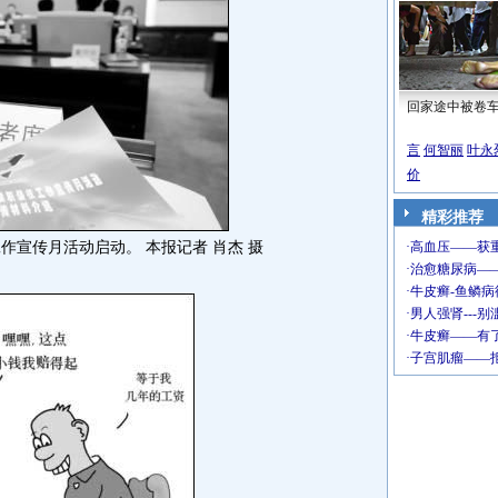
回家途中被卷
言
何智丽
叶永
价
精彩推荐
作宣传月活动启动。 本报记者 肖杰 摄