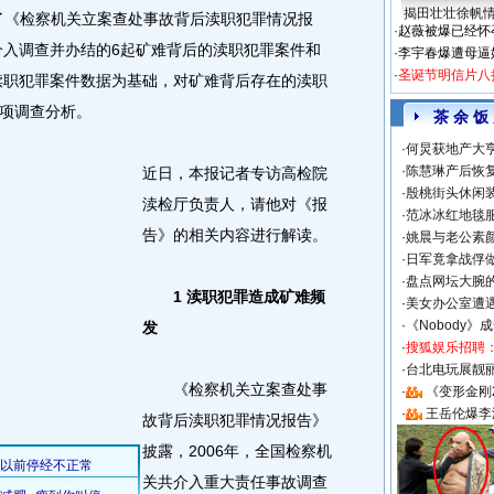
揭田壮壮徐帆
了《检察机关立案查处事故背后渎职犯罪情况报
·
赵薇被爆已经怀
介入调查并办结的6起矿难背后的渎职犯罪案件和
·
李宇春爆遭母逼
·
圣诞节明信片八
的渎职犯罪案件数据为基础，对矿难背后存在的渎职
项调查分析。
茶 余 饭
·
何炅获地产大亨
·
陈慧琳产后恢复
近日，本报记者专访高检院
·
殷桃街头休闲装
渎检厅负责人，请他对《报
·
范冰冰红地毯
告》的相关内容进行解读。
·
姚晨与老公素
·
日军竟拿战俘
·
盘点网坛大腕
1 渎职犯罪造成矿难频
·
美女办公室遭
·
《Nobody》
发
·
搜狐娱乐招聘
·
台北电玩展靓丽S
《检察机关立案查处事
·
《变形金刚
·
王岳伦爆李
故背后渎职犯罪情况报告》
披露，2006年，全国检察机
关共介入重大责任事故调查