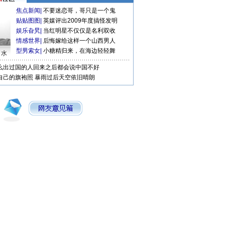
焦点新闻
|
不要迷恋哥，哥只是一个鬼
贴贴图图
|
英媒评出2009年度搞怪发明
娱乐旮旯
|
当红明星不仅仅是名利双收
情感世界
|
后悔嫁给这样一个山西男人
型男索女
|
小糖精归来，在海边轻轻舞
口水
么出过国的人回来之后都会说中国不好
自己的旗袍照
暴雨过后天空依旧晴朗