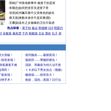
·
荣林
|
广州珠海桥事件:被推下的是谁
·
朱顺忠
|
如何把贪官关进笼子里
·
张原
|
杭州飙车案中父亲角色的缺失
·
蔡天新
|
奥数本身并不是坏事(图)
·
王攀
|
副县长之女施暴的卫生巾疑虑
车底
热点标签：
章子怡
春运
郭德纲
315
明星代
烈
吴敬琏
暴风雪
于丹
陈晓旭
文化
票价
孔子
房