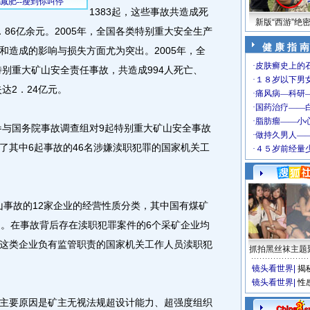
1383起，这些事故共造成死
新版“西游”绝
6．86亿余元。2005年，全国各类特别重大安全生产
健 康 指 南
和造成的影响与损失方面尤为突出。2005年，全
特别重大矿山安全责任事故，共造成994人死亡、
达2．24亿元。
与国务院事故调查组对9起特别重大矿山安全事故
了其中6起事故的46名涉嫌渎职犯罪的国家机关工
山事故的12家企业的经营性质分类，其中国有煤矿
家。在事故背后存在渎职犯罪案件的6个采矿企业均
这类企业负有监管职责的国家机关工作人员渎职犯
抓拍黑丝袜主题
镜头看世界
|
揭
镜头看世界
|
性
要原因是矿主无视法规超设计能力、超强度组织