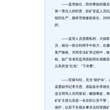
——监管缺位，防控事故的最后一
第一责任人的职责，驻矿安监人员玩
组织生产，最终导致惨剧发生。200
的。
——监管人员贪图私利，大搞权力
员，相当一部分利用手中权力，在履
复产验收、关闭非法矿井过程中，收
租。如广东省安监局原副局长胡建昌
云高所送“红包”、“下井费”。
——官煤勾结，充当“保护伞”。山
县委副书记李天恩、原副县长李德生
连玉明等人共同策划，瞒报事故，将
矿矿主曾云高是一名在职公安干警，
保护，以至于长期从事非法经营煤矿