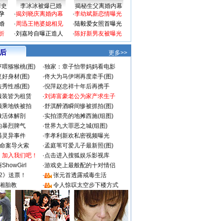
情史
李冰冰被爆已婚
揭秘生父离婚内幕
孕
·
揭刘晓庆离婚内幕
·
李幼斌新恋情曝光
婚
·
周迅王艳婆媳相见
·
陆毅爱女照首曝光
折
·
刘嘉玲自曝正造人
·
陈好新男友被曝光
 后
更多>>
喂猕猴桃(图)
·
独家：章子怡带妈妈看电影
好身材(图)
·
佟大为马伊琍再度牵手(图)
秀性感(图)
·
倪萍赵忠祥十年后再携手
服装皆为租赁
·
刘涛富豪老公为家产求生子
颜乘地铁被拍
·
舒淇醉酒瞬间惨被抓拍(图)
做活体解剖
·
实拍漂亮的地摊西施(组图)
的暴烈脾气
·
世界九大罪恶之城(组图)
遇灵异事件
·
李孝利新欢私密视频曝光
成命案导火索
·
孟庭苇可爱儿子最新照(图)
：加入我们吧！
·
点击进入搜狐娱乐影视库
howGirl
·
游戏史上最般配的十对情侣
2》送票！
·
张元首透露戒毒生活
湘胎教
·
令人惊叹太空步下楼方式