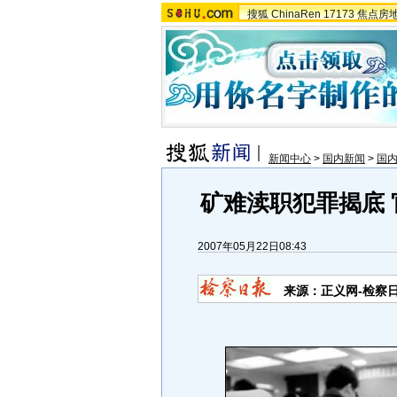
搜狐
ChinaRen
17173
焦点房
新闻中心
>
国内新闻
>
国
矿难渎职犯罪揭底
2007年05月22日08:43
来源：正义网-检察