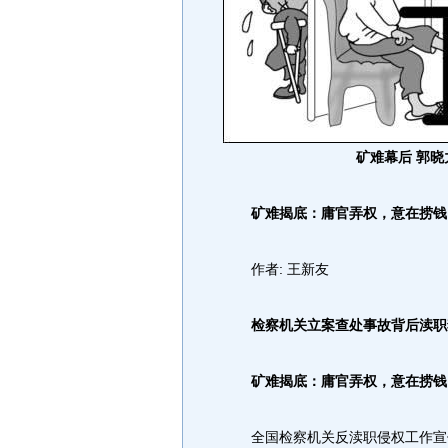
矿难幕后 郭晓
矿难揭底：庸官弄权，意在捞钱
作者: 王新友
检察机关立案查处事故背后渎职
矿难揭底：庸官弄权，意在捞钱
全国检察机关反渎职侵权工作宣传