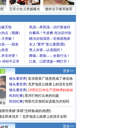
密照
王菲小女儿李嫣曝光
酒井法子痛哭谢罪
更多>>
镜头看世界
|
音乐喷泉广场竟然成了淋浴场
镜头看世界
|
克罗地亚公路赛上的洗车女郎
镜头看世界
|
19世纪日本生产恐怖孕妇娃娃
民间纪事
|
黑河打狗打出来的问题
民间纪事
|
明星代言假药应该视为共犯吗
聚会
秘那些美丽“床模”怎样炼成的(组图)
感女郎来洗车！克罗地亚公路赛上的洗车女郎
更多>>