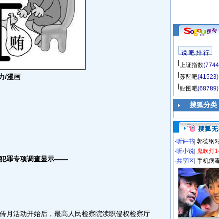
说 吧 排 行
上证指数
(7744
力/漫画
苏醒吧
(41523)
贴图吧
(68789)
搜狐分类
·
听评书
|
郭德纲
·
听小说
|
鬼吹灯1
犯罪专项调查显示——
·
共享区
|
手机病
月活动开始后，最高人民检察院渎职侵权检察厅