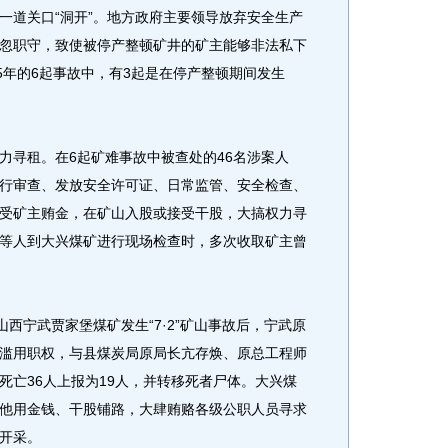
道关口“洞开”。地方政府主要领导放弃安全生产
忽职守，致使被停产整顿矿井的矿主能够非法私下
5年的6起事故中，有3起是在停产整顿期间发生
寻租。在6起矿难事故中被查处的46名涉案人
行审查、发放安全许可证、日常监管、安全检查、
受矿主贿金，在矿山入股或接受干股，大搞权力寻
等人到大兴煤矿进行现场检查时，多次收取矿主曾
西宁武贾家堡煤矿发生“7·2”矿山事故后，宁武原
滥用职权，与县煤炭局原局长亢存焕、原总工程师
死亡36人上报为19人，并转移死者尸体。大兴煤
他用金钱、干股铺路，大肆贿赂各级公职人员寻求
开采。