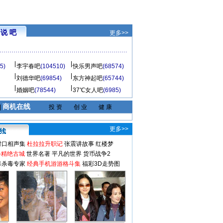
说 吧
更多>>
5)
李宇春吧
(104510)
快乐男声吧
(68574)
刘德华吧
(69854)
东方神起吧
(65744)
婚姻吧
(78544)
37℃女人吧
(6985)
商机在线
|
投 资
创 业
健 康
更多>>
对口相声集
杜拉拉升职记
张震讲故事
红楼梦
-精绝古城
世界名著
平凡的世界
货币战争2
毒杀毒专家
经典手机游游格斗集
福彩3D走势图