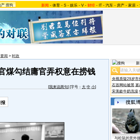
地产
搜狗
新闻
-
体育
-
S
-
娱乐
-
V
-
财经
-
IT
-
汽车
-
房产
-
家居
-
内要闻
>
时政
新
 官煤勾结庸官弄权意在捞钱
央视质疑29岁市
石首网站被黑
篡
[
我来说两句
] [字号：
大
中
小
]
宋美龄牛奶洗澡
日报
与松鼠的意外