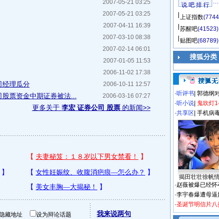
2007-05-21 03:25
说 吧 排 行
2007-05-21 03:25
上证指数
(7744
2007-04-11 16:39
苏醒吧
(41523)
2007-03-10 08:38
贴图吧
(68789)
2007-02-14 06:01
搜狐分类
2007-01-05 11:53
2006-11-02 17:38
司经理瓜分
2006-10-11 12:57
·
听评书
|
郭德纲
股票资金中期证券被法...
2006-03-16 07:27
·
听小说
|
鬼吹灯1
更多关于
李宏 证券公司 股票
的新闻>>
·
共享区
|
手机病
揭田壮壮徐帆
·
赵薇被爆已经怀
·
李宇春爆遭母逼
·
圣诞节明信片八
我来说两句
隐藏地址
设为辩论话题