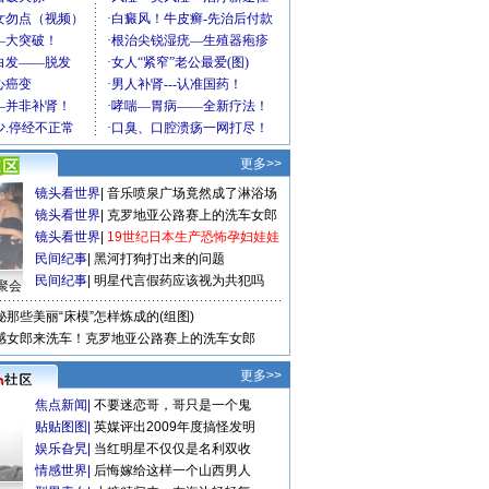
更多>>
镜头看世界
|
音乐喷泉广场竟然成了淋浴场
镜头看世界
|
克罗地亚公路赛上的洗车女郎
镜头看世界
|
19世纪日本生产恐怖孕妇娃娃
民间纪事
|
黑河打狗打出来的问题
民间纪事
|
明星代言假药应该视为共犯吗
聚会
秘那些美丽“床模”怎样炼成的(组图)
感女郎来洗车！克罗地亚公路赛上的洗车女郎
更多>>
焦点新闻
|
不要迷恋哥，哥只是一个鬼
贴贴图图
|
英媒评出2009年度搞怪发明
娱乐旮旯
|
当红明星不仅仅是名利双收
情感世界
|
后悔嫁给这样一个山西男人