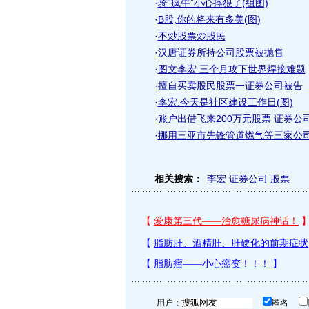
·
骑“疯牛”小心摔狠了(组图)
·
B股,你的将来有多美(图)
·
不炒股票炒股民
·
汉唐证券所持公司股票被抛售
·
图文李宏:三个月攻下世界焊接难题
·
擅自买卖股民股票一证券公司被告
·
李宏:今天是社区建设工作日(图)
·
账户出借飞来200万元股票 证券公
·
挪用三亚市先锋管道燃气等三家公司
相关搜索：
李宏
证券公司
股票
用户：
匿名