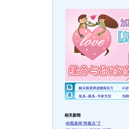
相关新闻
·
炒股真得“悠着点”了