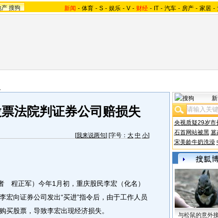
地产
搜狗
新闻
-
体育
-
S
-
娱乐
-
V
-
财经
-
IT
-
汽车
-
房产
-
家居
-
报
新
股票法院判证券公司赔损失
央视质疑29岁市
石首网站被黑
篡
[
我来说两句
] [字号：
大
中
小
]
宋美龄牛奶洗澡
者 程正军）今年1月初，重庆股民李宏（化名）
李宏向证券公司发出“买进”指令后，由于工作人员
购买股票，导致李宏出现经济损失。
与松鼠的意外