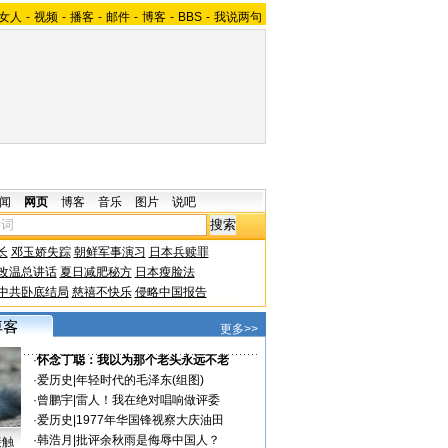
女人
-
视频
-
播客
-
邮件
-
博客
-
BBS
-
我说两句
闻
网页
博客
音乐
图片
说吧
长
邓玉娇失踪
朝鲜军事演习
日本兵赎罪
改温总讲话
夏日减肥秘方
日本瘦脸法
中共卧底结局
慈禧不快乐
侵略中国报告
更多>>
·
怀念丁聪：我以为那个老头永远不老
·
爱历史
|
年轻时代的毛泽东(组图)
·
曾鹏宇
|
雷人！我在绝对唱响做评委
·
爱历史
|
1977年华国锋视察大庆油田
·
韩浩月
|
批评余秋雨是侮辱中国人？
接触