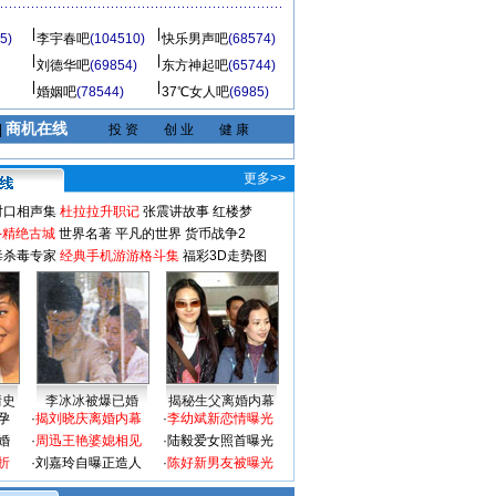
5)
李宇春吧
(104510)
快乐男声吧
(68574)
刘德华吧
(69854)
东方神起吧
(65744)
婚姻吧
(78544)
37℃女人吧
(6985)
商机在线
|
投 资
创 业
健 康
更多>>
对口相声集
杜拉拉升职记
张震讲故事
红楼梦
-精绝古城
世界名著
平凡的世界
货币战争2
毒杀毒专家
经典手机游游格斗集
福彩3D走势图
情史
李冰冰被爆已婚
揭秘生父离婚内幕
孕
·
揭刘晓庆离婚内幕
·
李幼斌新恋情曝光
婚
·
周迅王艳婆媳相见
·
陆毅爱女照首曝光
折
·
刘嘉玲自曝正造人
·
陈好新男友被曝光