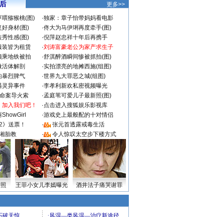
 后
更多>>
喂猕猴桃(图)
·
独家：章子怡带妈妈看电影
好身材(图)
·
佟大为马伊琍再度牵手(图)
秀性感(图)
·
倪萍赵忠祥十年后再携手
服装皆为租赁
·
刘涛富豪老公为家产求生子
颜乘地铁被拍
·
舒淇醉酒瞬间惨被抓拍(图)
做活体解剖
·
实拍漂亮的地摊西施(组图)
的暴烈脾气
·
世界九大罪恶之城(组图)
遇灵异事件
·
李孝利新欢私密视频曝光
成命案导火索
·
孟庭苇可爱儿子最新照(图)
：加入我们吧！
·
点击进入搜狐娱乐影视库
howGirl
·
游戏史上最般配的十对情侣
2》送票！
·
张元首透露戒毒生活
湘胎教
·
令人惊叹太空步下楼方式
密照
王菲小女儿李嫣曝光
酒井法子痛哭谢罪