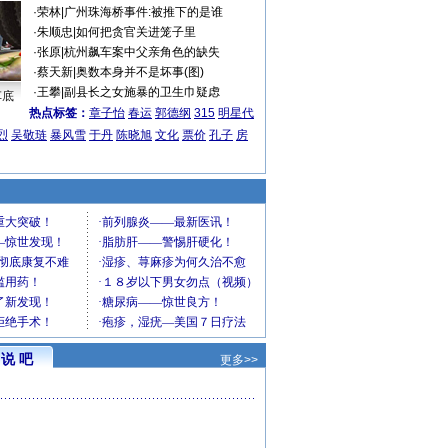
·
荣林
|
广州珠海桥事件:被推下的是谁
·
朱顺忠
|
如何把贪官关进笼子里
·
张原
|
杭州飙车案中父亲角色的缺失
·
蔡天新
|
奥数本身并不是坏事(图)
·
王攀
|
副县长之女施暴的卫生巾疑虑
车底
热点标签：
章子怡
春运
郭德纲
315
明星代
烈
吴敬琏
暴风雪
于丹
陈晓旭
文化
票价
孔子
房
说 吧
更多>>