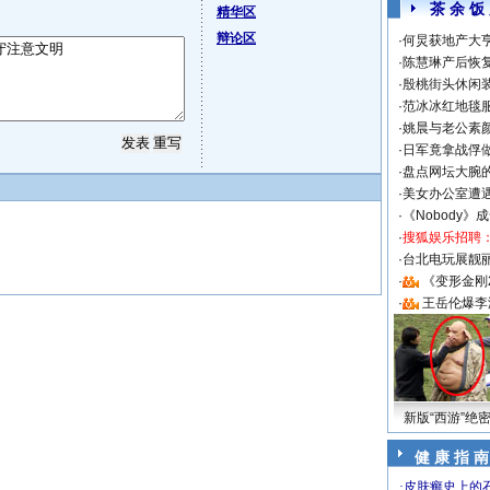
茶 余 饭
精华区
辩论区
·
何炅获地产大亨
·
陈慧琳产后恢复
·
殷桃街头休闲装
·
范冰冰红地毯
·
姚晨与老公素
·
日军竟拿战俘
·
盘点网坛大腕
·
美女办公室遭
·
《Nobody》
·
搜狐娱乐招聘
·
台北电玩展靓丽S
·
《变形金刚
·
王岳伦爆李
新版“西游”绝
健 康 指 南