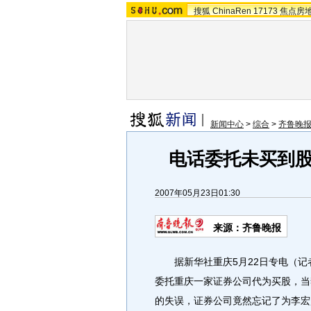
搜狐
ChinaRen
17173
焦点房
新闻中心
>
综合
>
齐鲁晚
电话委托未买到
2007年05月23日01:30
来源：齐鲁晚报
据新华社重庆5月22日专电（记
委托重庆一家证券公司代为买股，当
的失误，证券公司竟然忘记了为李宏