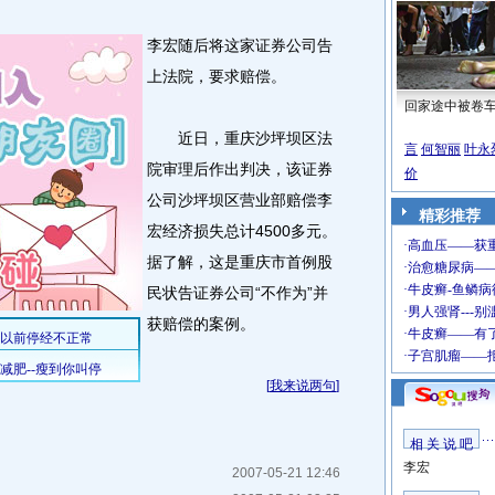
李宏随后将这家证券公司告
上法院，要求赔偿。
回家途中被卷
近日，重庆沙坪坝区法
言
何智丽
叶永
院审理后作出判决，该证券
价
公司沙坪坝区营业部赔偿李
精彩推荐
宏经济损失总计4500多元。
据了解，这是重庆市首例股
民状告证券公司“不作为”并
获赔偿的案例。
[
我来说两句
]
相 关 说 吧
李宏
2007-05-21 12:46