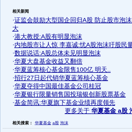
相关新闻
·
证监会鼓励大型国企回归A股 防止股市泡沫
大
·
港大教授:A股有明显泡沫
·
内地股市让人惊 李嘉诚:忧A股泡沫吁股民
·
数据说话:A股总体未见明显泡沫
·
华夏大盘基金收益又翻倍
·
华夏蓝筹核心基金限售100亿 明天..
·
招行27日起代销华夏蓝筹核心基金
·
华夏夺得中国最佳基金公司桂冠
·
华夏银行限量销售国投瑞银创新股票基金
·
基金简讯:华夏旗下基金业绩再度领先
更多关于
华夏基金 a股 
相关搜索：
华夏基金
a股
泡沫