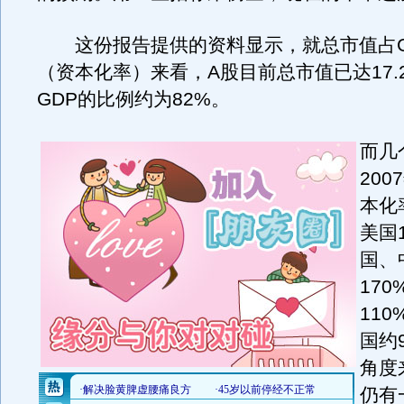
这份报告提供的资料显示，就总市值占G
（资本化率）来看，A股目前总市值已达17.
GDP的比例约为82%。
而几
20
本化
美国
国、
17
11
国约
角度
仍有