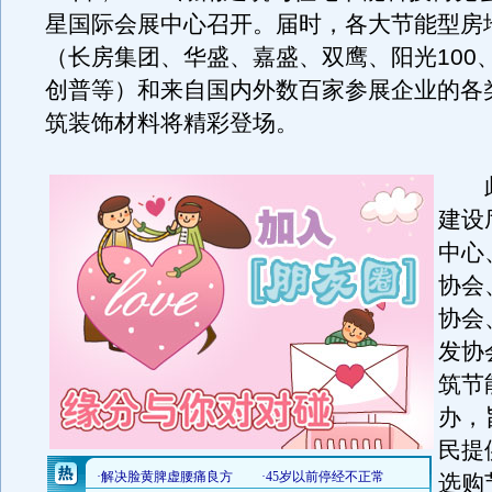
星国际会展中心召开。届时，各大节能型房
（长房集团、华盛、嘉盛、双鹰、阳光100
创普等）和来自国内外数百家参展企业的各
筑装饰材料将精彩登场。
此
建设
中心
协会
协会
发协
筑节
办，
民提
选购