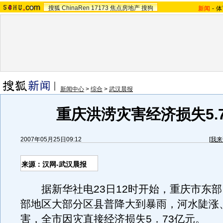
搜狐
ChinaRen
17173
焦点房地产
搜狗
新闻
-
体
新闻中心
>
综合
>
武汉晨报
重庆洪涝灾害经济损失5.
2007年05月25日09:12
[
我来
来源：汉网-武汉晨报
据新华社电23日12时开始，重庆市东部
部地区大部分区县普降大到暴雨，河水陡涨
害，全市因灾直接经济损失5．73亿元。