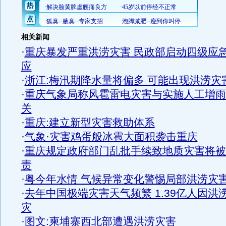
相关新闻
·
重庆暴发严重洪涝灾害 民政部启动四级应
应
·
浙江:梅汛期降水量将偏多 可能出现洪涝灾
·
重庆气象局称风雹雷电灾害与实施人工增雨
关
·
重庆:建立新型灾害救助体系
·
气象·灾害鸡蛋般冰雹大面积袭击重庆
·
重庆规定政府部门乱批手续致地质灾害将被
责
·
粤今年水情 气候异常变化警惕局部洪涝灾
·
去年中国极端灾害天气频繁 1.39亿人因洪
灾
·
图文:柬埔寨西北部遭遇洪涝灾害