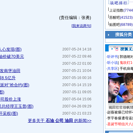
说 吧 排 行
上证指数
(7744
(责任编辑：张勇)
苏醒吧
(41523)
贴图吧
(68789)
[
我来说两句
]
搜狐分类
心发现(图)
2007-05-24 14:18
油价破70美元
2007-05-22 09:46
·
听评书
|
郭德纲
·
听小说
|
鬼吹灯1
2007-05-22 01:00
·
共享区
|
手机病
开发南堡油田
2007-05-21 10:04
8.5亿升
2007-05-16 00:16
派对”抢合约(图)
2007-05-14 15:19
图)
2007-05-11 09:05
公司股价上涨
2007-05-04 15:06
总经理王玉普(图)
2007-04-26 09:29
揭田壮壮徐帆
·
赵薇被爆已经怀
采权(图)
2007-02-21 03:23
·
李宇春爆遭母逼
更多关于
石油 公司 油田
的新闻>>
·
圣诞节明信片八