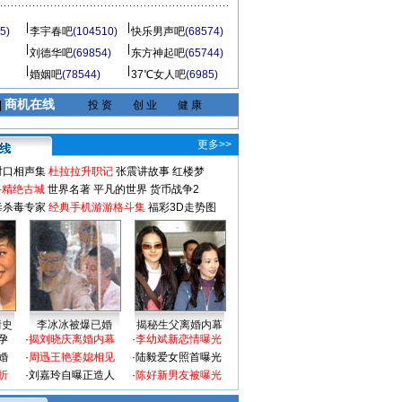
5)
李宇春吧
(104510)
快乐男声吧
(68574)
刘德华吧
(69854)
东方神起吧
(65744)
婚姻吧
(78544)
37℃女人吧
(6985)
商机在线
|
投 资
创 业
健 康
更多>>
对口相声集
杜拉拉升职记
张震讲故事
红楼梦
-精绝古城
世界名著
平凡的世界
货币战争2
毒杀毒专家
经典手机游游格斗集
福彩3D走势图
情史
李冰冰被爆已婚
揭秘生父离婚内幕
孕
·
揭刘晓庆离婚内幕
·
李幼斌新恋情曝光
婚
·
周迅王艳婆媳相见
·
陆毅爱女照首曝光
折
·
刘嘉玲自曝正造人
·
陈好新男友被曝光