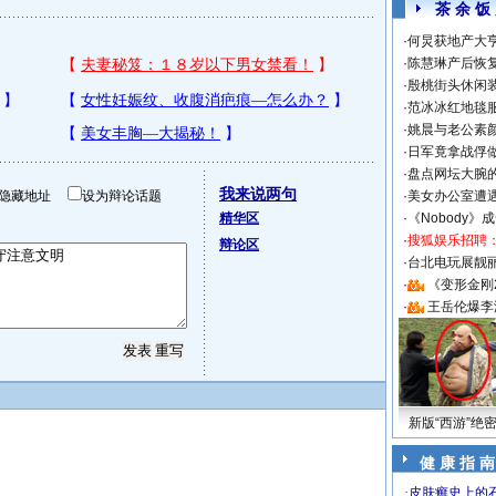
茶 余 饭
·
何炅获地产大亨
·
陈慧琳产后恢复
·
殷桃街头休闲装
·
范冰冰红地毯
·
姚晨与老公素
·
日军竟拿战俘
·
盘点网坛大腕
我来说两句
隐藏地址
设为辩论话题
·
美女办公室遭
精华区
·
《Nobody》
·
搜狐娱乐招聘
辩论区
·
台北电玩展靓丽S
·
《变形金刚
·
王岳伦爆李
新版“西游”绝
健 康 指 南