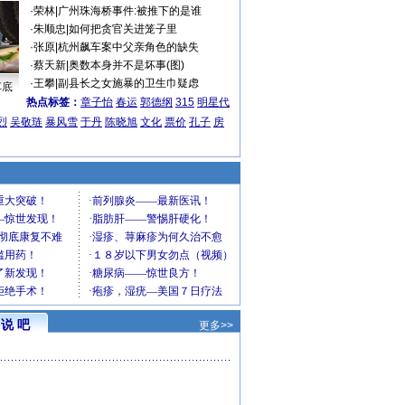
·
荣林
|
广州珠海桥事件:被推下的是谁
·
朱顺忠
|
如何把贪官关进笼子里
·
张原
|
杭州飙车案中父亲角色的缺失
·
蔡天新
|
奥数本身并不是坏事(图)
·
王攀
|
副县长之女施暴的卫生巾疑虑
车底
热点标签：
章子怡
春运
郭德纲
315
明星代
烈
吴敬琏
暴风雪
于丹
陈晓旭
文化
票价
孔子
房
说 吧
更多>>