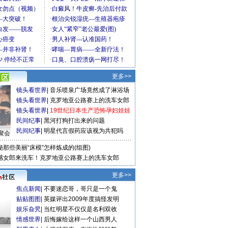
更多>>
镜头看世界
|
音乐喷泉广场竟然成了淋浴场
镜头看世界
|
克罗地亚公路赛上的洗车女郎
镜头看世界
|
19世纪日本生产恐怖孕妇娃娃
民间纪事
|
黑河打狗打出来的问题
民间纪事
|
明星代言假药应该视为共犯吗
聚会
秘那些美丽“床模”怎样炼成的(组图)
感女郎来洗车！克罗地亚公路赛上的洗车女郎
更多>>
焦点新闻
|
不要迷恋哥，哥只是一个鬼
贴贴图图
|
英媒评出2009年度搞怪发明
娱乐旮旯
|
当红明星不仅仅是名利双收
情感世界
|
后悔嫁给这样一个山西男人