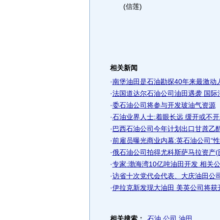
(信莲)
相关新闻
·
南堡油田是石油勘探40年来最激动人
·
法国道达尔石油公司油田遇袭 国际
·
委石油公司将参与开发玻油气资源
·
石油业界人士:着眼长远 缓开或不
·
巴西石油公司今年计划出口甘蔗乙醇
·
前雇员曝光商业内幕:英石油公司“性
·
俄石油公司拍得尤科斯萨马拉资产(
·
专家:渤海湾10亿吨油田开发 相关
·
访省十次党代会代表、大庆油田公司
·
伊拉克新发现大油田 美英公司将获开
相关搜索：
石油
公司
油田