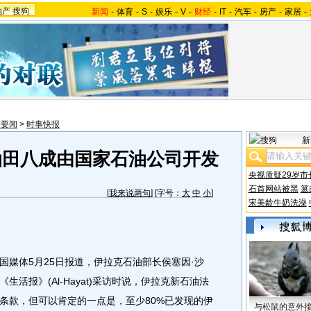
地产
搜狗
新闻
-
体育
-
S
-
娱乐
-
V
-
财经
-
IT
-
汽车
-
房产
-
家居
-
际要闻
>
时事快报
新
油田八成由国家石油公司开发
央视质疑29岁市
石首网站被黑
篡
[
我来说两句
] [字号：
大
中
小
]
宋美龄牛奶洗澡
体5月25日报道，伊拉克石油部长侯塞因·沙
活报》(Al-Hayat)采访时说，伊拉克新石油法
条款，但可以肯定的一点是，至少80%已发现的伊
与松鼠的意外