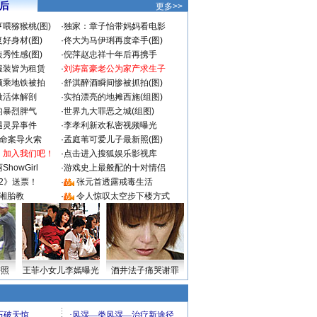
 后
更多>>
喂猕猴桃(图)
·
独家：章子怡带妈妈看电影
好身材(图)
·
佟大为马伊琍再度牵手(图)
秀性感(图)
·
倪萍赵忠祥十年后再携手
服装皆为租赁
·
刘涛富豪老公为家产求生子
颜乘地铁被拍
·
舒淇醉酒瞬间惨被抓拍(图)
做活体解剖
·
实拍漂亮的地摊西施(组图)
的暴烈脾气
·
世界九大罪恶之城(组图)
遇灵异事件
·
李孝利新欢私密视频曝光
成命案导火索
·
孟庭苇可爱儿子最新照(图)
：加入我们吧！
·
点击进入搜狐娱乐影视库
howGirl
·
游戏史上最般配的十对情侣
2》送票！
·
张元首透露戒毒生活
湘胎教
·
令人惊叹太空步下楼方式
密照
王菲小女儿李嫣曝光
酒井法子痛哭谢罪