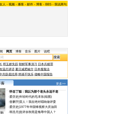
女人
-
视频
-
播客
-
邮件
-
博客
-
BBS
-
我说两句
闻
网页
博客
音乐
图片
说吧
长
邓玉娇失踪
朝鲜军事演习
日本兵赎罪
改温总讲话
夏日减肥秘方
日本瘦脸法
中共卧底结局
慈禧不快乐
侵略中国报告
更多>>
·
怀念丁聪：我以为那个老头永远不老
·
爱历史
|
年轻时代的毛泽东(组图)
·
曾鹏宇
|
雷人！我在绝对唱响做评委
·
爱历史
|
1977年华国锋视察大庆油田
·
韩浩月
|
批评余秋雨是侮辱中国人？
接触