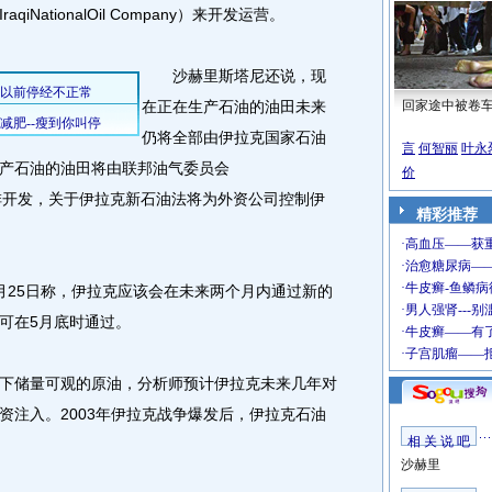
NationalOil Company）来开发运营。
沙赫里斯塔尼还说，现
在正在生产石油的油田未来
回家途中被卷
仍将全部由伊拉克国家石油
言
何智丽
叶永
产石油的油田将由联邦油气委员会
价
uncil）安排开发，关于伊拉克新石油法将为外资公司控制伊
精彩推荐
25日称，伊拉克应该会在未来两个月内通过新的
可在5月底时通过。
储量可观的原油，分析师预计伊拉克未来几年对
资注入。2003年伊拉克战争爆发后，伊拉克石油
相 关 说 吧
沙赫里