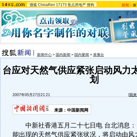
搜狐
ChinaRen
17173
焦点房地产
搜狗
新闻
-
体
新闻中心
>
国内新闻
>
国内要闻
>
港澳台
台应对天然气供应紧张启动风力
划
2007年05月27日21:21
[
我来
来源：中国新闻网
中新社香港五月二十七日电 台北消息：
能出现的天然气供应紧张状况，将启动由风