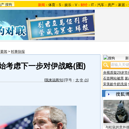
地产
搜狗
新闻
-
体育
-
S
-
娱乐
-
V
-
财经
-
IT
-
汽车
-
房产
-
家居
-
际要闻
>
时事快报
新
始考虑下一步对伊战略(图)
央视质疑29岁市
石首网站被黑
篡
[
我来说两句
] [字号：
大
中
小
]
宋美龄牛奶洗澡
与松鼠的意外