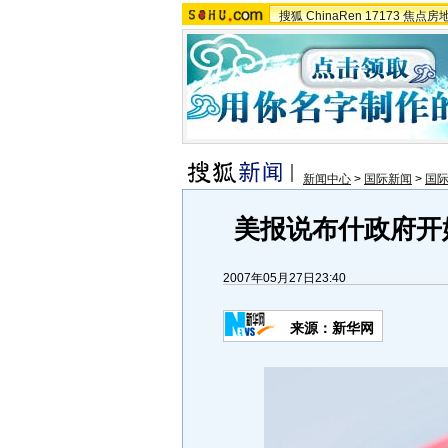
搜狐
ChinaRen
17173
焦点房
新闻中心
>
国际新闻
>
国
美报说布什政府开
2007年05月27日23:40
来源：新华网