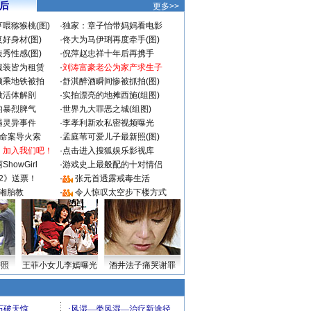
 后
更多>>
喂猕猴桃(图)
·
独家：章子怡带妈妈看电影
好身材(图)
·
佟大为马伊琍再度牵手(图)
秀性感(图)
·
倪萍赵忠祥十年后再携手
服装皆为租赁
·
刘涛富豪老公为家产求生子
颜乘地铁被拍
·
舒淇醉酒瞬间惨被抓拍(图)
做活体解剖
·
实拍漂亮的地摊西施(组图)
的暴烈脾气
·
世界九大罪恶之城(组图)
遇灵异事件
·
李孝利新欢私密视频曝光
成命案导火索
·
孟庭苇可爱儿子最新照(图)
：加入我们吧！
·
点击进入搜狐娱乐影视库
howGirl
·
游戏史上最般配的十对情侣
2》送票！
·
张元首透露戒毒生活
湘胎教
·
令人惊叹太空步下楼方式
密照
王菲小女儿李嫣曝光
酒井法子痛哭谢罪