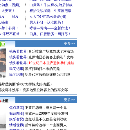
更多>>
镜头看世界
|
音乐喷泉广场竟然成了淋浴场
镜头看世界
|
克罗地亚公路赛上的洗车女郎
镜头看世界
|
19世纪日本生产恐怖孕妇娃娃
民间纪事
|
黑河打狗打出来的问题
民间纪事
|
明星代言假药应该视为共犯吗
聚会
秘那些美丽“床模”怎样炼成的(组图)
感女郎来洗车！克罗地亚公路赛上的洗车女郎
更多>>
焦点新闻
|
不要迷恋哥，哥只是一个鬼
贴贴图图
|
英媒评出2009年度搞怪发明
娱乐旮旯
|
当红明星不仅仅是名利双收
情感世界
|
后悔嫁给这样一个山西男人