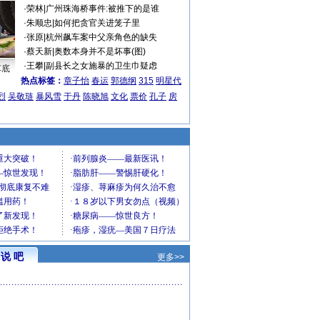
·
荣林
|
广州珠海桥事件:被推下的是谁
·
朱顺忠
|
如何把贪官关进笼子里
·
张原
|
杭州飙车案中父亲角色的缺失
·
蔡天新
|
奥数本身并不是坏事(图)
·
王攀
|
副县长之女施暴的卫生巾疑虑
车底
热点标签：
章子怡
春运
郭德纲
315
明星代
烈
吴敬琏
暴风雪
于丹
陈晓旭
文化
票价
孔子
房
说 吧
更多>>