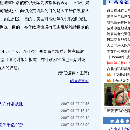
茶 余 饭
愿透露姓名的驻伊美军高级指挥官表示，不管伊局
可能减少。向伊拉克增兵的目的是为了给伊政府从
·
何炅获地产大亨
·
陈慧琳产后恢复
，如达到这一目的，美国可能明年3月开始削减驻
·
殷桃街头休闲装
到这一目的，布什政府也没有理由继续维持目前的
·
范冰冰红地毯
·
姚晨与老公素
·
日军竟拿战俘
·
盘点网坛大腕
4．6万人。布什今年初宣布的增兵计划完成后，
·
美女办公室遭
·
《Nobody》
另据《纽约时报》报道，布什政府官员已开始讨论
·
搜狐娱乐招聘
万人的设想。
·
台北电玩展靓丽S
(责任编辑：王伟)
·
《变形金刚
·
王岳伦爆李
[
我来说两句
]
人布什常被批
2007-05-27 22:55
2007-05-27 16:42
新版“西游”绝
2007-05-27 09:48
健 康 指 南
提供千亿军费
2007-05-27 08:59