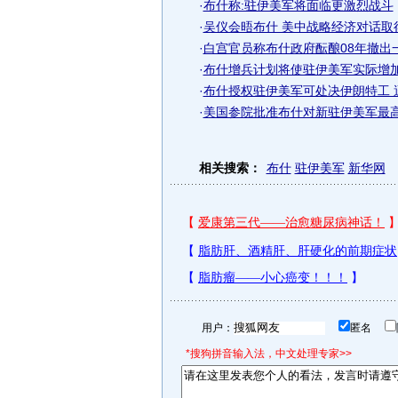
·
布什称:驻伊美军将面临更激烈战斗
·
吴仪会晤布什 美中战略经济对话取得
·
白宫官员称布什政府酝酿08年撤出
·
布什增兵计划将使驻伊美军实际增加
·
布什授权驻伊美军可处决伊朗特工 
·
美国参院批准布什对新驻伊美军最
相关搜索：
布什
驻伊美军
新华网
用户：
匿名
*搜狗拼音输入法，中文处理专家>>