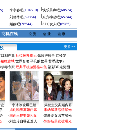
5)
李宇春吧
(104510)
快乐男声吧
(68574)
刘德华吧
(69854)
东方神起吧
(65744)
婚姻吧
(78544)
37℃女人吧
(6985)
商机在线
|
投 资
创 业
健 康
更多>>
对口相声集
杜拉拉升职记
张震讲故事
红楼梦
-精绝古城
世界名著
平凡的世界
货币战争2
毒杀毒专家
经典手机游游格斗集
福彩3D走势图
情史
李冰冰被爆已婚
揭秘生父离婚内幕
孕
·
揭刘晓庆离婚内幕
·
李幼斌新恋情曝光
婚
·
周迅王艳婆媳相见
·
陆毅爱女照首曝光
折
·
刘嘉玲自曝正造人
·
陈好新男友被曝光