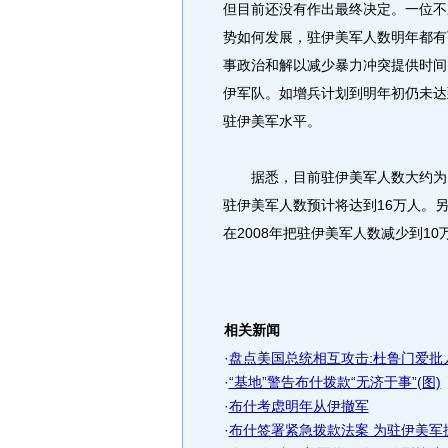
但目前还没有作出最终决定。一位不
势如何发展，驻伊美军人数明年都有
事政治和解以减少暴力冲突提供时间
伊军队。如增兵计划到明年初仍未达
驻伊美军水平。
据悉，目前驻伊美军人数大约为1
驻伊美军人数预计将达到16万人。
在2008年把驻伊美军人数减少到10
相关新闻
·
盘点美国总统相互攻击:杜鲁门爱批
·
“基地”警告布什拨款“无济于事”(图)
·
布什考虑明年从伊撤军
·
布什签署紧急拨款法案 为驻伊美军