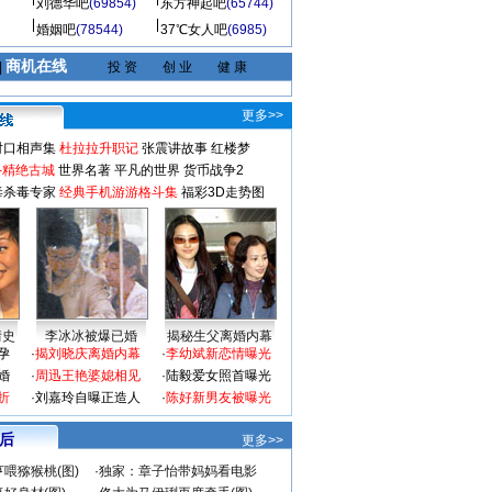
刘德华吧
(69854)
东方神起吧
(65744)
婚姻吧
(78544)
37℃女人吧
(6985)
商机在线
|
投 资
创 业
健 康
更多>>
对口相声集
杜拉拉升职记
张震讲故事
红楼梦
-精绝古城
世界名著
平凡的世界
货币战争2
毒杀毒专家
经典手机游游格斗集
福彩3D走势图
情史
李冰冰被爆已婚
揭秘生父离婚内幕
孕
·
揭刘晓庆离婚内幕
·
李幼斌新恋情曝光
婚
·
周迅王艳婆媳相见
·
陆毅爱女照首曝光
折
·
刘嘉玲自曝正造人
·
陈好新男友被曝光
 后
更多>>
喂猕猴桃(图)
·
独家：章子怡带妈妈看电影