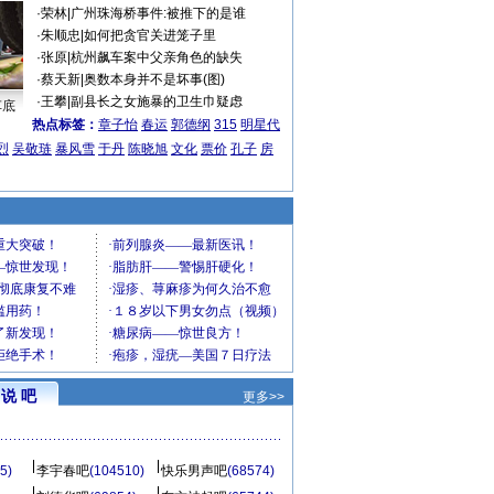
·
荣林
|
广州珠海桥事件:被推下的是谁
·
朱顺忠
|
如何把贪官关进笼子里
·
张原
|
杭州飙车案中父亲角色的缺失
·
蔡天新
|
奥数本身并不是坏事(图)
·
王攀
|
副县长之女施暴的卫生巾疑虑
车底
热点标签：
章子怡
春运
郭德纲
315
明星代
烈
吴敬琏
暴风雪
于丹
陈晓旭
文化
票价
孔子
房
说 吧
更多>>
5)
李宇春吧
(104510)
快乐男声吧
(68574)