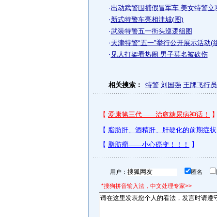
·
出动武警围捕假冒军车 美女特警立
·
新式特警车亮相津城(图)
·
武装特警五一街头巡逻组图
·
天津特警“五一”举行公开展示活动(
·
见人打架看热闹 男子莫名被砍伤
相关搜索：
特警
刘国强
王牌飞行员
用户：
匿名
*搜狗拼音输入法，中文处理专家>>