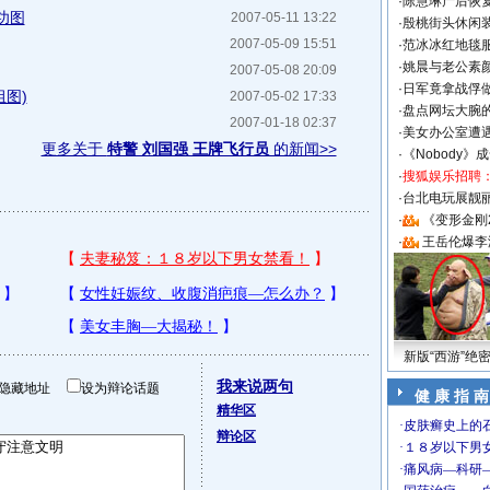
·
陈慧琳产后恢复
功图
2007-05-11 13:22
·
殷桃街头休闲装
2007-05-09 15:51
·
范冰冰红地毯
·
姚晨与老公素
2007-05-08 20:09
·
日军竟拿战俘
组图)
2007-05-02 17:33
·
盘点网坛大腕
2007-01-18 02:37
·
美女办公室遭
更多关于
特警 刘国强 王牌飞行员
的新闻>>
·
《Nobody》
·
搜狐娱乐招聘
·
台北电玩展靓丽S
·
《变形金刚
·
王岳伦爆李
新版“西游”绝
我来说两句
隐藏地址
设为辩论话题
健 康 指 南
精华区
辩论区