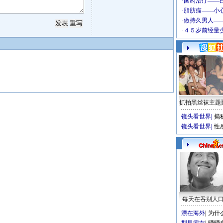
抓拍黑丝袜主题
镜头看世界
|
揭
镜头看世界
|
性
每天在吞别人
漂在海外
|
为什