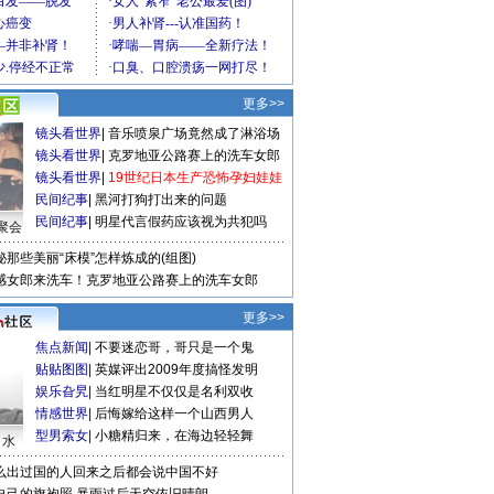
更多>>
镜头看世界
|
音乐喷泉广场竟然成了淋浴场
镜头看世界
|
克罗地亚公路赛上的洗车女郎
镜头看世界
|
19世纪日本生产恐怖孕妇娃娃
民间纪事
|
黑河打狗打出来的问题
民间纪事
|
明星代言假药应该视为共犯吗
聚会
秘那些美丽“床模”怎样炼成的(组图)
感女郎来洗车！克罗地亚公路赛上的洗车女郎
更多>>
焦点新闻
|
不要迷恋哥，哥只是一个鬼
贴贴图图
|
英媒评出2009年度搞怪发明
娱乐旮旯
|
当红明星不仅仅是名利双收
情感世界
|
后悔嫁给这样一个山西男人
型男索女
|
小糖精归来，在海边轻轻舞
口水
么出过国的人回来之后都会说中国不好