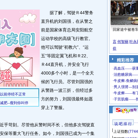
据了解，驾驶Ｒ44警务
直升机的刘国强，在从警之
前是国家体育总局安阳航空
回家途中被卷
运动学校的高级飞行教官。
言
何智丽
叶永
他可以驾驶“初教六”、“运
价
五”等固定翼飞机和Ｒ22、
精彩推荐
Ｒ44直升机，并安全飞行
4000多个小时，是一个全天
候的飞行员。尽管刘国强的
从警路一波三折，但经过多
方的努力，刘国强最终如愿
穿上了警服。
说 吧 排 行
乎苛刻。尽管他从警时间不长，但他多次驾驶直
上证指数
(7744
安保等重大飞行任务。如今，刘国强已成为一个集