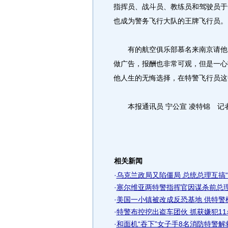
指挥员、战斗员、教练员和驾驶员于
也成为警务飞行大队的王牌飞行员。
有的航空俱乐部慕名来南京请他当
做广告，报酬也非常可观，但是一心
他人生的无悔选择，在特警飞行员这
本报通讯员 宁公宣 凌特锦 记者
相关新闻
·
乌克兰政局又陷僵局 总统总理互搞“政
·
塞尔维亚两特警指挥官因谋杀前总理
·
美国一小镇被改成反恐基地 供特警
·
特警布控挖出盗车团伙 抓获嫌犯11
·
和面机“吞下”女子手8名消防特警解救