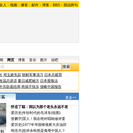
女人
-
视频
-
播客
-
邮件
-
博客
-
BBS
-
我说两句
闻
网页
博客
音乐
图片
说吧
长
邓玉娇失踪
朝鲜军事演习
日本兵赎罪
改温总讲话
夏日减肥秘方
日本瘦脸法
中共卧底结局
慈禧不快乐
侵略中国报告
更多>>
·
怀念丁聪：我以为那个老头永远不老
·
爱历史
|
年轻时代的毛泽东(组图)
·
曾鹏宇
|
雷人！我在绝对唱响做评委
·
爱历史
|
1977年华国锋视察大庆油田
·
韩浩月
|
批评余秋雨是侮辱中国人？
接触