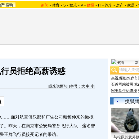
地产
搜狗
新闻
-
体育
-
S
-
娱乐
-
V
-
财经
-
IT
-
汽车
-
房产
-
家居
-
新
飞行员拒绝高薪诱惑
央视质疑29岁市
石首网站被黑
篡
[
我来说两句
] [字号：
大
中
小
]
宋美龄牛奶洗澡
报
……面对航空俱乐部和广告公司频频伸来的橄榄
了。昨天，在南京市公安局警务飞行大队，这名曾
警王牌飞行员接受记者的采访。
与松鼠的意外