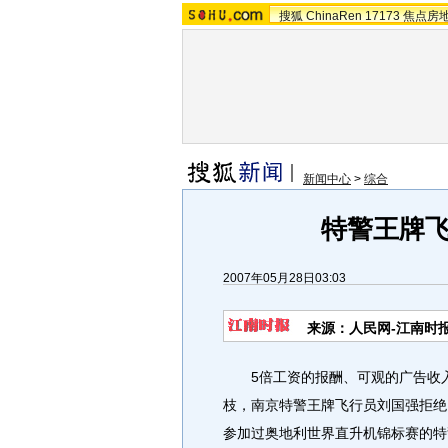
搜狐
ChinaRen
17173
焦点房
新闻中心
>
综合
特警王牌
2007年05月28日03:03
来源：人民网-江南时
5倍工资的报酬、可观的广告收入
枝，南京特警王牌飞行员刘国强拒绝
参加过奥地利世界直升机锦标赛的特