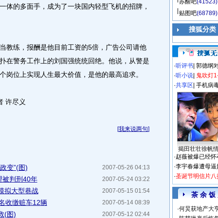
苏醒吧
(41523)
一体的多面手，成为了一块国内轻型飞机的招牌，
贴图吧
(68789)
搜狐分类
教练，报酬是他目前工资的5倍，广告公司请他
扑在警务工作上的刘国强统统回绝。他说，从警是
·
听评书
|
郭德纲
个岗位上实现人生最大价值，是他的最高追求。
·
听小说
|
鬼吹灯1
·
共享区
|
手机病
 许尽义
[
我来说两句
]
揭田壮壮徐帆
·
赵薇被爆已经怀
·
李宇春爆遭母逼
变”(图)
2007-05-26 04:13
·
圣诞节明信片八
被判刑40年
2007-05-24 03:22
模拟大型巷战
2007-05-15 01:54
茶 余 饭
名收缴赃车12辆
2007-05-14 08:39
·
何炅获地产大亨
(图)
2007-05-12 02:44