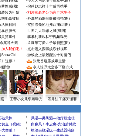
好身材(图)
·
佟大为马伊琍再度牵手(图)
秀性感(图)
·
倪萍赵忠祥十年后再携手
服装皆为租赁
·
刘涛富豪老公为家产求生子
颜乘地铁被拍
·
舒淇醉酒瞬间惨被抓拍(图)
做活体解剖
·
实拍漂亮的地摊西施(组图)
的暴烈脾气
·
世界九大罪恶之城(组图)
遇灵异事件
·
李孝利新欢私密视频曝光
成命案导火索
·
孟庭苇可爱儿子最新照(图)
：加入我们吧！
·
点击进入搜狐娱乐影视库
howGirl
·
游戏史上最般配的十对情侣
2》送票！
·
张元首透露戒毒生活
湘胎教
·
令人惊叹太空步下楼方式
密照
王菲小女儿李嫣曝光
酒井法子痛哭谢罪