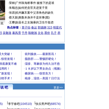
·
荣林
|
广州珠海桥事件:被推下的是谁
·
朱顺忠
|
如何把贪官关进笼子里
·
张原
|
杭州飙车案中父亲角色的缺失
·
蔡天新
|
奥数本身并不是坏事(图)
·
王攀
|
副县长之女施暴的卫生巾疑虑
车底
热点标签：
章子怡
春运
郭德纲
315
明星代
烈
吴敬琏
暴风雪
于丹
陈晓旭
文化
票价
孔子
房
说 吧
更多>>
5)
李宇春吧
(104510)
快乐男声吧
(68574)