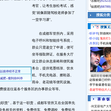
苏醒吧
(41523)
考官，让考生放松考试，感
贴图吧
(68789)
觉“就像跟随驾校老师参加了
搜狐分类
一堂学习课”。
在成都车管所内，采用
·
听评书
|
郭德纲
·
听小说
|
鬼吹灯1
电子呼叫和智能排号系统，
·
共享区
|
手机病
群众只需递交了申请，便可
坐等领取牌证。在服务大厅
设立群众休息座椅和便民服
务台，提供笔墨纸张、饮水
机、手机充电器、擦鞋器、
揭田壮壮徐帆
·
赵薇被爆已经怀
雨伞、老花镜等便民设施。
·
李宇春爆遭母逼
费接送往返各个服务区的办事群众等等。
·
圣诞节明信片八
茶 余 饭
职责”，基于这一职责，成都车管所又在全国率先
·
何炅获地产大亨
管业务相关的资料，免费停车、免费调校、免费拓号