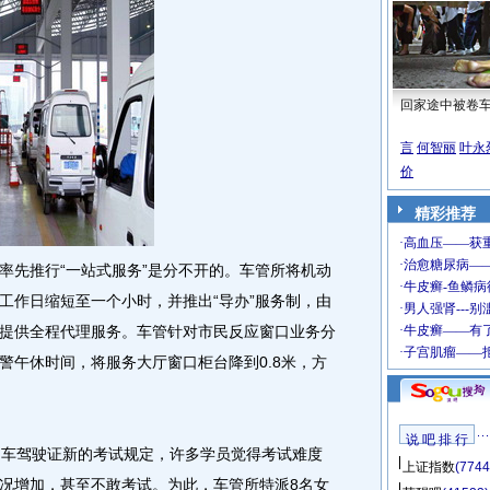
回家途中被卷
言
何智丽
叶永
价
精彩推荐
先推行“一站式服务”是分不开的。车管所将机动
工作日缩短至一个小时，并推出“导办”服务制，由
提供全程代理服务。车管针对市民反应窗口业务分
警午休时间，将服务大厅窗口柜台降到0.8米，方
说 吧 排 行
车驾驶证新的考试规定，许多学员觉得考试难度
上证指数
(7744
况增加，甚至不敢考试。
为此，车管所特派8名女