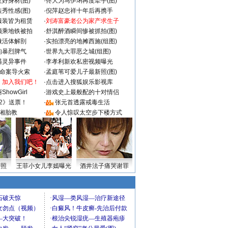
好身材(图)
·
佟大为马伊琍再度牵手(图)
秀性感(图)
·
倪萍赵忠祥十年后再携手
服装皆为租赁
·
刘涛富豪老公为家产求生子
颜乘地铁被拍
·
舒淇醉酒瞬间惨被抓拍(图)
做活体解剖
·
实拍漂亮的地摊西施(组图)
的暴烈脾气
·
世界九大罪恶之城(组图)
遇灵异事件
·
李孝利新欢私密视频曝光
成命案导火索
·
孟庭苇可爱儿子最新照(图)
：加入我们吧！
·
点击进入搜狐娱乐影视库
howGirl
·
游戏史上最般配的十对情侣
2》送票！
·
张元首透露戒毒生活
湘胎教
·
令人惊叹太空步下楼方式
密照
王菲小女儿李嫣曝光
酒井法子痛哭谢罪