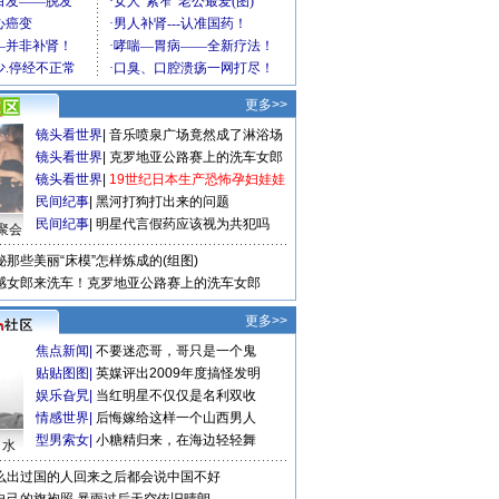
更多>>
镜头看世界
|
音乐喷泉广场竟然成了淋浴场
镜头看世界
|
克罗地亚公路赛上的洗车女郎
镜头看世界
|
19世纪日本生产恐怖孕妇娃娃
民间纪事
|
黑河打狗打出来的问题
民间纪事
|
明星代言假药应该视为共犯吗
聚会
秘那些美丽“床模”怎样炼成的(组图)
感女郎来洗车！克罗地亚公路赛上的洗车女郎
更多>>
焦点新闻
|
不要迷恋哥，哥只是一个鬼
贴贴图图
|
英媒评出2009年度搞怪发明
娱乐旮旯
|
当红明星不仅仅是名利双收
情感世界
|
后悔嫁给这样一个山西男人
型男索女
|
小糖精归来，在海边轻轻舞
口水
么出过国的人回来之后都会说中国不好