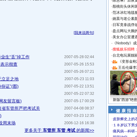
·
陈慧琳产后恢复
·
殷桃街头休闲装
·
范冰冰红地毯
·
姚晨与老公素
·
日军竟拿战俘
·
盘点网坛大腕
[
我来说两句
]
·
美女办公室遭
·
《Nobody》
·
搜狐娱乐招聘
·
台北电玩展靓丽S
业生“丢”掉工作
2007-05-28 02:44
·
《变形金刚
所表示彻查
2007-05-26 15:53
·
王岳伦爆李
2007-05-26 07:21
无立足之地
2007-05-23 11:03
份证”(图)
2007-05-22 13:51
2007-05-22 07:32
新版“西游”绝
网友留言板)
2007-05-17 00:29
查省车管所严把考试关
2007-04-08 08:37
健 康 指 南
)
2007-03-23 12:35
设周末场
2006-12-16 16:38
更多关于
车管所 车管 考试
的新闻>>