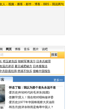
女人
-
视频
-
播客
-
邮件
-
博客
-
BBS
-
我说两句
闻
网页
博客
音乐
图片
说吧
长
邓玉娇失踪
朝鲜军事演习
日本兵赎罪
改温总讲话
夏日减肥秘方
日本瘦脸法
中共卧底结局
慈禧不快乐
侵略中国报告
更多>>
·
怀念丁聪：我以为那个老头永远不老
·
爱历史
|
年轻时代的毛泽东(组图)
·
曾鹏宇
|
雷人！我在绝对唱响做评委
·
爱历史
|
1977年华国锋视察大庆油田
·
韩浩月
|
批评余秋雨是侮辱中国人？
接触