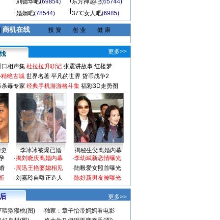
刘德华吧
(69854)
东方神起吧
(65744)
婚姻吧
(78544)
37℃女人吧
(6985)
商机在线
|
投 资
创 业
健 康
更多>>
对口相声集
杜拉拉升职记
张震讲故事
红楼梦
-精绝古城
世界名著
平凡的世界
货币战争2
毒杀毒专家
经典手机游游格斗集
福彩3D走势图
情史
李冰冰被爆已婚
揭秘生父离婚内幕
孕
·
揭刘晓庆离婚内幕
·
李幼斌新恋情曝光
婚
·
周迅王艳婆媳相见
·
陆毅爱女照首曝光
折
·
刘嘉玲自曝正造人
·
陈好新男友被曝光
 后
更多>>
喂猕猴桃(图)
·
独家：章子怡带妈妈看电影