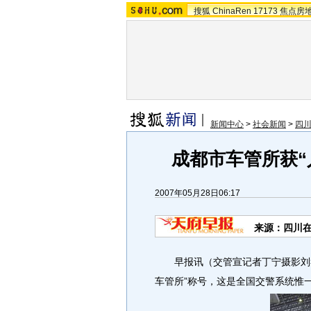
搜狐
ChinaRen
17173
焦点房
新闻中心
>
社会新闻
>
四
成都市车管所获“
2007年05月28日06:17
来源：四川在
早报讯（交管宣记者丁宁摄影刘筱
车管所”称号，这是全国交警系统惟