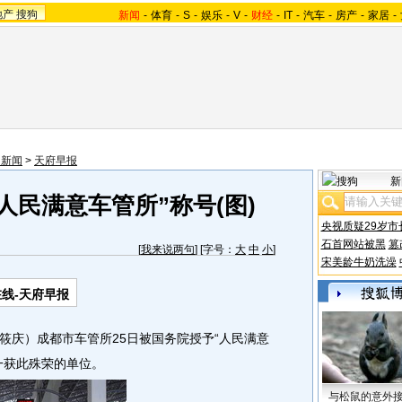
地产
搜狗
新闻
-
体育
-
S
-
娱乐
-
V
-
财经
-
IT
-
汽车
-
房产
-
家居
-
川新闻
>
天府早报
新
人民满意车管所”称号(图)
央视质疑29岁市
石首网站被黑
篡
[
我来说两句
] [字号：
大
中
小
]
宋美龄牛奶洗澡
线-天府早报
庆）成都市车管所25日被国务院授予“人民满意
一获此殊荣的单位。
与松鼠的意外