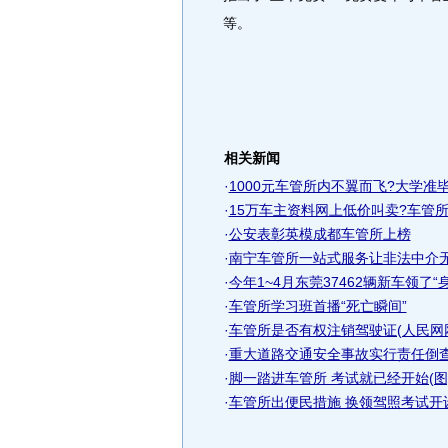
等。
相关新闻
·
1000元车管所内不翼而飞?大学准毕
·
15万车主资料网上低价叫卖?车管
·
公安表彰英模成都车管所上榜
·
南宁车管所一站式服务让非法中介
·
今年1~4月东莞37462辆新车领了“身
·
车管所学习班首播“死亡瞬间”
·
车管所是否有权注销驾驶证(人民网
·
重大道路交通安全事故实行责任倒
·
脚一踏进车管所 考试就已经开始(图
·
车管所出便民措施 换领驾照考试开