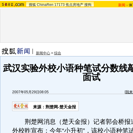
搜狐
ChinaRen
17173
焦点房地产
搜狗
新闻
-
体
新闻中心
>
综合
武汉实验外校小语种笔试分数线敲
面试
2007年05月29日08:05
[
我来
来源：荆楚网-楚天金报
荆楚网消息（楚天金报）记者郭会桥报
外校昨宣布：今年“小升初”，该校小语种笔