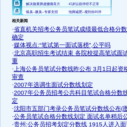
相关新闻
·
省直机关招考公务员笔试成绩最低合格分数
确定
·
媒体视点:“笔试第一面试落榜”,公平吗
·
北京高职招生考试结束 各院校提高笔试面
重
·
上海公务员笔试分数线昨公布 3月1日起资
审查
·
2007年选调生面试分数线划定
·
2007年公务员招考公共科目笔试合格分数
定
·
沈阳市五部门考录公务员笔试分数线公布(图
·
公务员笔试合格分数线划定 面试名单稍后
·
贵州:公务员招考划定分数线 1915人进入面