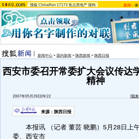
搜狐
ChinaRen
17173
焦点房地产
搜狗
新闻
-
体
新闻中心
>
国内新闻
>
陕西新闻
>
陕西日报
西安市委召开常委扩大会议传达
精神
2007年05月29日09:22
[
我来
来源：陕西日报
本报讯 （记者 董芸 晓鹏）5月28日上
委、西安市