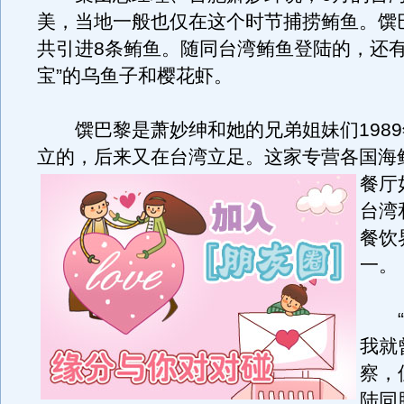
美，当地一般也仅在这个时节捕捞鲔鱼。馔
共引进8条鲔鱼。随同台湾鲔鱼登陆的，还有
宝”的乌鱼子和樱花虾。
馔巴黎是萧妙绅和她的兄弟姐妹们1989
立的，后来又在台湾立足。
这家专营各国海
餐厅
台湾
餐饮
一。
“其
我就
察，
陆同