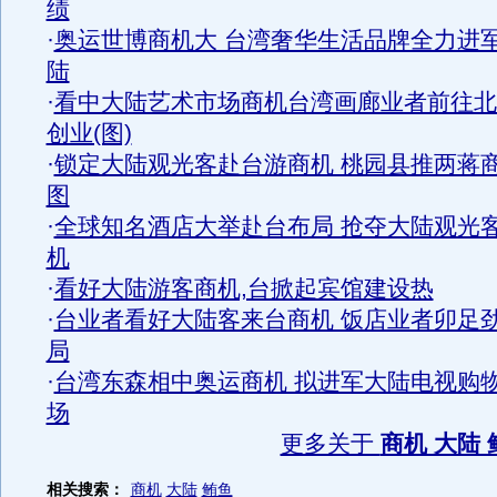
绩
·
奥运世博商机大 台湾奢华生活品牌全力进
陆
·
看中大陆艺术市场商机台湾画廊业者前往北
创业(图)
·
锁定大陆观光客赴台游商机 桃园县推两蒋
图
·
全球知名酒店大举赴台布局 抢夺大陆观光
机
·
看好大陆游客商机,台掀起宾馆建设热
·
台业者看好大陆客来台商机 饭店业者卯足
局
·
台湾东森相中奥运商机 拟进军大陆电视购
场
更多关于
商机 大陆 
相关搜索：
商机
大陆
鲔鱼