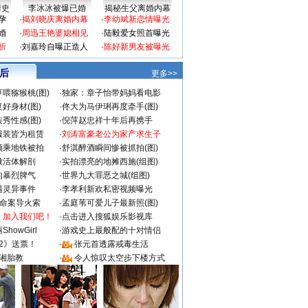
情史
李冰冰被爆已婚
揭秘生父离婚内幕
孕
·
揭刘晓庆离婚内幕
·
李幼斌新恋情曝光
婚
·
周迅王艳婆媳相见
·
陆毅爱女照首曝光
折
·
刘嘉玲自曝正造人
·
陈好新男友被曝光
 后
更多>>
喂猕猴桃(图)
·
独家：章子怡带妈妈看电影
好身材(图)
·
佟大为马伊琍再度牵手(图)
秀性感(图)
·
倪萍赵忠祥十年后再携手
服装皆为租赁
·
刘涛富豪老公为家产求生子
颜乘地铁被拍
·
舒淇醉酒瞬间惨被抓拍(图)
做活体解剖
·
实拍漂亮的地摊西施(组图)
的暴烈脾气
·
世界九大罪恶之城(组图)
遇灵异事件
·
李孝利新欢私密视频曝光
成命案导火索
·
孟庭苇可爱儿子最新照(图)
：加入我们吧！
·
点击进入搜狐娱乐影视库
howGirl
·
游戏史上最般配的十对情侣
2》送票！
·
张元首透露戒毒生活
湘胎教
·
令人惊叹太空步下楼方式