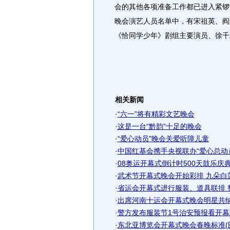
会的其他各项准备工作都已进入紧锣
晚会演艺人员名单中，有宋祖英、阎
《恰同学少年》剧组主要演员、徐千
相关新闻
·
“六一”将有精彩文艺晚会
·
这是一台“黔韵”十足的晚会
·
“爱心动员”晚会关爱听障儿童
·
中国红基会携手央视联办“爱心总动
·
08奥运开幕式倒计时500天鼓乐庆
·
武术节开幕式晚会开始彩排 九朵白
·
省运会开幕式进行服装、道具联排 
·
出席河南十运会开幕式晚会明星共纳税
·
警方发布服装节1号治安预报看开
·
东北亚博览会开幕式晚会春晚标准(