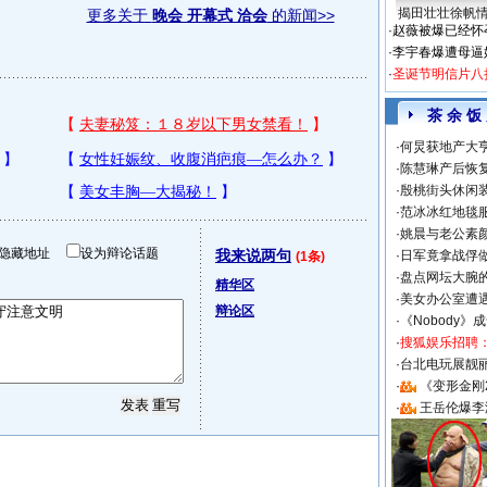
揭田壮壮徐帆
更多关于
晚会 开幕式 洽会
的新闻>>
·
赵薇被爆已经怀
·
李宇春爆遭母逼
·
圣诞节明信片八
茶 余 饭
·
何炅获地产大亨
·
陈慧琳产后恢复
·
殷桃街头休闲装
·
范冰冰红地毯
·
姚晨与老公素
隐藏地址
设为辩论话题
我来说两句
·
日军竟拿战俘
(1条)
·
盘点网坛大腕
精华区
·
美女办公室遭
辩论区
·
《Nobody》
·
搜狐娱乐招聘
·
台北电玩展靓丽S
·
《变形金刚
·
王岳伦爆李