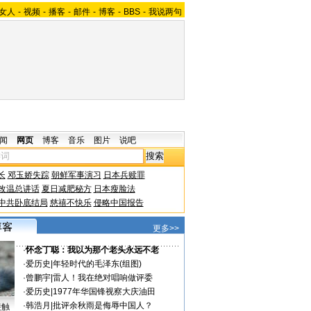
女人
-
视频
-
播客
-
邮件
-
博客
-
BBS
-
我说两句
闻
网页
博客
音乐
图片
说吧
长
邓玉娇失踪
朝鲜军事演习
日本兵赎罪
改温总讲话
夏日减肥秘方
日本瘦脸法
中共卧底结局
慈禧不快乐
侵略中国报告
更多>>
·
怀念丁聪：我以为那个老头永远不老
·
爱历史
|
年轻时代的毛泽东(组图)
·
曾鹏宇
|
雷人！我在绝对唱响做评委
·
爱历史
|
1977年华国锋视察大庆油田
·
韩浩月
|
批评余秋雨是侮辱中国人？
接触