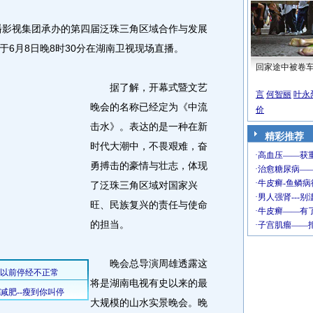
影视集团承办的第四届泛珠三角区域合作与发展
6月8日晚8时30分在湖南卫视现场直播。
回家途中被卷
据了解，开幕式暨文艺
言
何智丽
叶永
晚会的名称已经定为《中流
价
击水》。表达的是一种在新
精彩推荐
时代大潮中，不畏艰难，奋
勇搏击的豪情与壮志，体现
了泛珠三角区域对国家兴
旺、民族复兴的责任与使命
的担当。
晚会总导演周雄透露这
将是湖南电视有史以来的最
大规模的山水实景晚会。晚