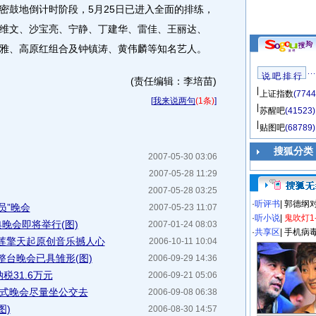
密鼓地倒计时阶段，5月25日已进入全面的排练，
维文、沙宝亮、宁静、丁建华、雷佳、王丽达、
雅、高原红组合及钟镇涛、黄伟麟等知名艺人。
说 吧 排 行
(责任编辑：李培苗)
上证指数
(7744
[
我来说两句
(1条)
]
苏醒吧
(41523)
贴图吧
(68789)
搜狐分类
2007-05-30 03:06
2007-05-28 11:29
2007-05-28 03:25
·
听评书
|
郭德纲
员”晚会
2007-05-23 11:07
·
听小说
|
鬼吹灯1
典晚会即将举行(图)
2007-01-24 08:03
·
共享区
|
手机病
莲擎天起原创音乐撼人心
2006-10-11 10:04
整台晚会已具雏形(图)
2006-09-29 14:36
31.6万元
2006-09-21 05:06
幕式晚会尽量坐公交去
2006-09-08 06:38
图)
2006-08-30 14:57