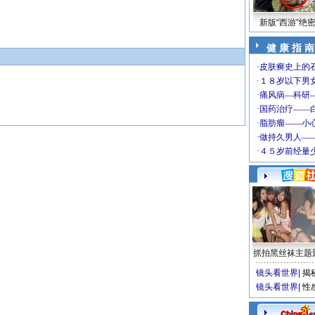
新版“西游”绝
健 康 指 南
抓拍黑丝袜主题
镜头看世界
|
揭
镜头看世界
|
性