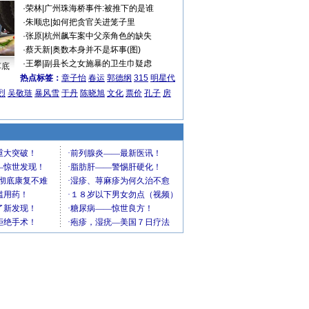
·
荣林
|
广州珠海桥事件:被推下的是谁
·
朱顺忠
|
如何把贪官关进笼子里
·
张原
|
杭州飙车案中父亲角色的缺失
·
蔡天新
|
奥数本身并不是坏事(图)
·
王攀
|
副县长之女施暴的卫生巾疑虑
车底
热点标签：
章子怡
春运
郭德纲
315
明星代
烈
吴敬琏
暴风雪
于丹
陈晓旭
文化
票价
孔子
房