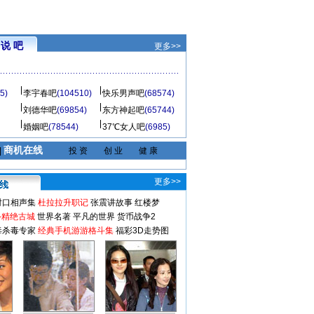
说 吧
更多>>
5)
李宇春吧
(104510)
快乐男声吧
(68574)
刘德华吧
(69854)
东方神起吧
(65744)
婚姻吧
(78544)
37℃女人吧
(6985)
商机在线
|
投 资
创 业
健 康
更多>>
对口相声集
杜拉拉升职记
张震讲故事
红楼梦
-精绝古城
世界名著
平凡的世界
货币战争2
毒杀毒专家
经典手机游游格斗集
福彩3D走势图