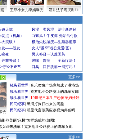
密照
王菲小女儿李嫣曝光
酒井法子痛哭谢罪
更多>>
镜头看世界
|
音乐喷泉广场竟然成了淋浴场
镜头看世界
|
克罗地亚公路赛上的洗车女郎
镜头看世界
|
19世纪日本生产恐怖孕妇娃娃
民间纪事
|
黑河打狗打出来的问题
民间纪事
|
明星代言假药应该视为共犯吗
聚会
秘那些美丽“床模”怎样炼成的(组图)
感女郎来洗车！克罗地亚公路赛上的洗车女郎
更多>>