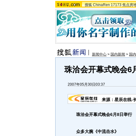
搜狐
ChinaRen
17173
焦点房
新闻中心
>
国内新闻
>
国
珠洽会开幕式晚会6
2007年05月30日03:37
来源：星辰在线-
珠洽会开幕式晚会6月8日举行
众多大腕《中流击水》