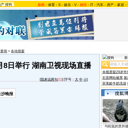
地产
搜狗
新闻
-
体育
-
S
-
娱乐
-
V
-
财经
-
IT
-
汽车
-
房产
-
家居
-
内要闻
>
各地视窗
新
月8日举行 湖南卫视现场直播
央视质疑29岁市
石首网站被黑
篡
[
我来说两句
(1)
] [字号：
大
中
小
]
宋美龄牛奶洗澡
长沙晚报
与松鼠的意外