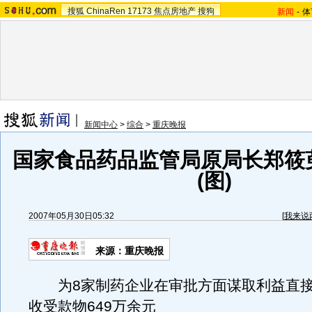
搜狐
ChinaRen
17173
焦点房地产
搜狗
新闻
-
体
新闻中心
>
综合
>
重庆晚报
国家食品药品监管局原局长郑筱
(图)
2007年05月30日05:32
[
我来说
来源：重庆晚报
为8家制药企业在审批方面谋取利益直接
收受款物649万余元