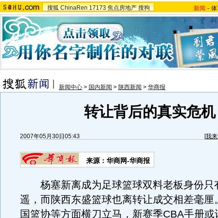
搜狐
ChinaRen
17173
焦点房地产
搜狗
新闻
-
体
新闻中心
>
国内新闻
>
陕西新闻
>
华商报
转让背后的真实危机
2007年05月30日05:43
[
我来
来源：华商网-华商报
杨塞新离成为足球篮球双料老板身份只
遥，而陕西东盛篮球也离转让成交相差毫厘
国篮协等方面横刀立马，新赛季CBA手册或