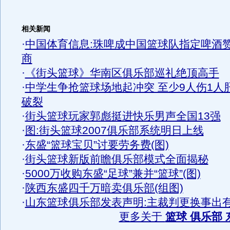
相关新闻
·
中国体育信息:珠啤成中国篮球队指定啤酒
商
·
《街头篮球》华南区俱乐部巡礼绝顶高手
·
中学生争抢篮球场地起冲突 至少9人伤1人
破裂
·
街头篮球玩家郭彪挺进快乐男声全国13强
·
图:街头篮球2007俱乐部系统明日上线
·
东盛“篮球宝贝”讨要劳务费(图)
·
街头篮球新版前瞻俱乐部模式全面揭秘
·
5000万收购东盛“足球”兼并“篮球”(图)
·
陕西东盛四千万暗卖俱乐部(组图)
·
山东篮球俱乐部发表声明:主裁判更换事出
更多关于
篮球 俱乐部 