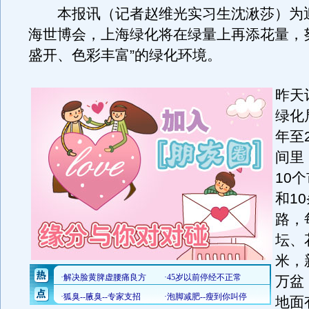
本报讯（记者赵维光实习生沈湫莎）为迎接
海世博会，上海绿化将在绿量上再添花量，
盛开、色彩丰富”的绿化环境。
昨天
绿化
年至
间里
10
和1
路，
坛、
米，
万盆
地面