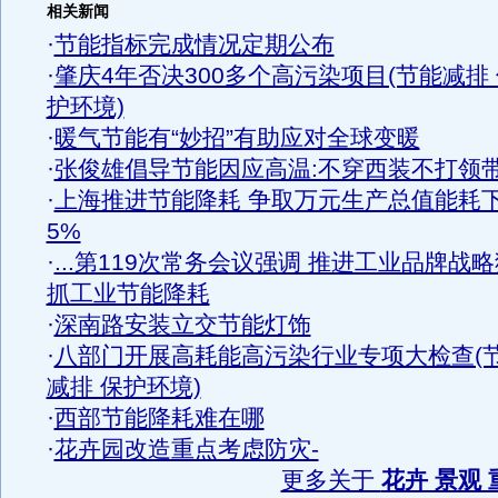
相关新闻
·
节能指标完成情况定期公布
·
肇庆4年否决300多个高污染项目(节能减排
护环境)
·
暖气节能有“妙招”有助应对全球变暖
·
张俊雄倡导节能因应高温:不穿西装不打领
·
上海推进节能降耗 争取万元生产总值能耗
5%
·
...第119次常务会议强调 推进工业品牌战
抓工业节能降耗
·
深南路安装立交节能灯饰
·
八部门开展高耗能高污染行业专项大检查(
减排 保护环境)
·
西部节能降耗难在哪
·
花卉园改造重点考虑防灾-
更多关于
花卉 景观 