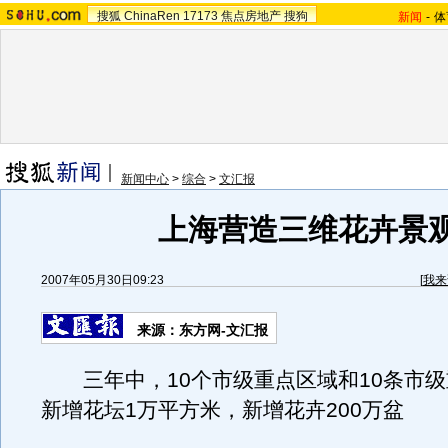
搜狐
ChinaRen
17173
焦点房地产
搜狗
新闻
-
体
新闻中心
>
综合
>
文汇报
上海营造三维花卉景
2007年05月30日09:23
[
我来
来源：东方网-文汇报
三年中，10个市级重点区域和10条市级
新增花坛1万平方米，新增花卉200万盆