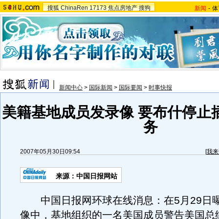
搜狐
ChinaRen
17173
焦点房地产
搜狗
新闻
-
体
新闻中心
>
国际新闻
>
国际要闻
>
时事快报
美籍基地成员发录像 要布什停止
务
2007年05月30日09:54
[
我来
来源：中国日报网站
中国日报网环球在线消息：在5月29日
像中，基地组织的一名美国成员警告美国总