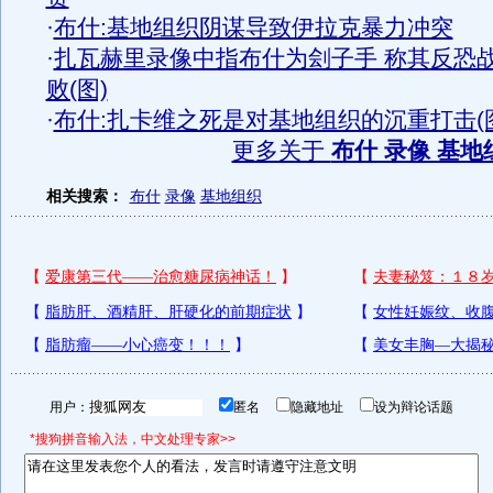
·
布什:基地组织阴谋导致伊拉克暴力冲突
·
扎瓦赫里录像中指布什为刽子手 称其反恐
败(图)
·
布什:扎卡维之死是对基地组织的沉重打击(
更多关于
布什 录像 基地
相关搜索：
布什
录像
基地组织
用户：
匿名
隐藏地址
设为辩论话题
*搜狗拼音输入法，中文处理专家>>