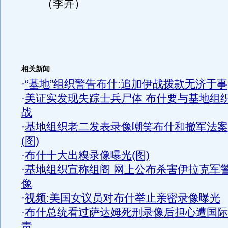
（李卉）
相关新闻
·
“基地”组织警告布什:追加伊战拨款无济于事
·
美证实发现失踪士兵尸体 布什要与基地组
战
·
基地组织老二发表录像嘲笑布什和撤军法案
(图)
·
布什十大出糗录像曝光(图)
·
基地组织宣称组阁 网上公布杀害伊拉克军
像
·
视频:美国女议员对布什举止亲密录像曝光
·
布什总统看过萨达姆死刑录像后担心遭国际
责