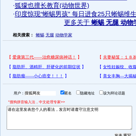
·
狐獴也擅长教育(动物世界)
·
印度惊现“蜥蜴男孩” 每日进食25只蜥蜴维
更多关于
蜥蜴 无腿 动物
相关搜索：
蜥蜴
无腿
动物学家
用户：
匿名
隐藏地址
设为辩论话题
*搜狗拼音输入法，中文处理专家>>