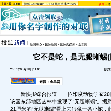
搜狐
ChinaRen
17173
焦点房地产
搜狗
新闻
-
体
新闻中心
>
国际新闻
>
国际类媒体
>
金羊网
它不是蛇，是无腿蜥蜴(
2007年05月30日11:01
[
我来
来源：金羊网
新快报综合报道 一位印度动物学家28
该国东部地区丛林中发现了“无腿蜥蜴”。据
21厘米的“无腿蜥蜴”看上去很像一条小蛇，