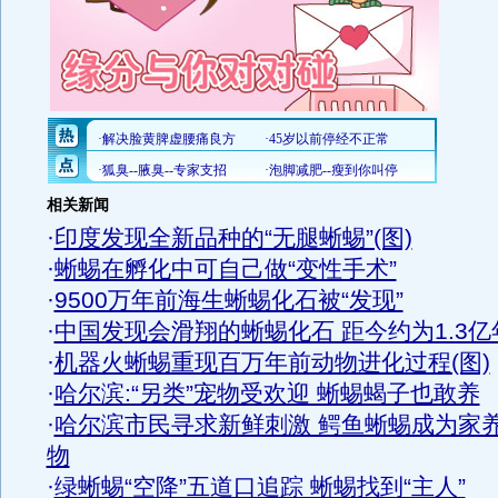
相关新闻
·
印度发现全新品种的“无腿蜥蜴”(图)
·
蜥蜴在孵化中可自己做“变性手术”
·
9500万年前海生蜥蜴化石被“发现”
·
中国发现会滑翔的蜥蜴化石 距今约为1.3亿
·
机器火蜥蜴重现百万年前动物进化过程(图)
·
哈尔滨:“另类”宠物受欢迎 蜥蜴蝎子也敢养
·
哈尔滨市民寻求新鲜刺激 鳄鱼蜥蜴成为家
物
·
绿蜥蜴“空降”五道口追踪 蜥蜴找到“主人”