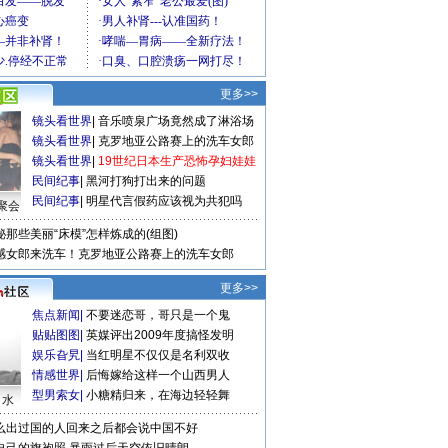
更多>>
镜头看世界
|
音乐喷泉广场竟然成了淋浴场
镜头看世界
|
克罗地亚公路赛上的洗车女郎
镜头看世界
|
19世纪日本生产恐怖孕妇娃娃
民间纪事
|
黑河打狗打出来的问题
民间纪事
|
明星代言假药应该视为共犯吗
聚会
秘那些美丽“床模”怎样炼成的(组图)
感女郎来洗车！克罗地亚公路赛上的洗车女郎
更多>>
焦点新闻
|
不要迷恋哥，哥只是一个鬼
贴贴图图
|
英媒评出2009年度搞怪发明
娱乐旮旯
|
当红明星不仅仅是名利双收
情感世界
|
后悔嫁给这样一个山西男人
型男索女
|
小糖精归来，在海边轻轻舞
口水
么出过国的人回来之后都会说中国不好