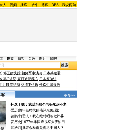
女人
-
视频
-
播客
-
邮件
-
博客
-
BBS
-
我说两句
闻
网页
博客
音乐
图片
说吧
长
邓玉娇失踪
朝鲜军事演习
日本兵赎罪
改温总讲话
夏日减肥秘方
日本瘦脸法
中共卧底结局
慈禧不快乐
侵略中国报告
更多>>
·
怀念丁聪：我以为那个老头永远不老
·
爱历史
|
年轻时代的毛泽东(组图)
·
曾鹏宇
|
雷人！我在绝对唱响做评委
·
爱历史
|
1977年华国锋视察大庆油田
·
韩浩月
|
批评余秋雨是侮辱中国人？
接触