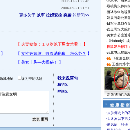
·
陈慧琳产后恢复
2006-11-21 22:46
·
殷桃街头休闲装
2006-09-21 21:51
·
范冰冰红地毯
更多关于
以军 拉姆安拉 突袭
的新闻>>
·
姚晨与老公素
·
日军竟拿战俘
·
盘点网坛大腕
·
美女办公室遭
·
《Nobody》
·
搜狐娱乐招聘
·
台北电玩展靓丽S
·
《变形金刚
·
王岳伦爆李
我来说两句
隐藏地址
设为辩论话题
精华区
辩论区
新版“西游”绝
健 康 指 南