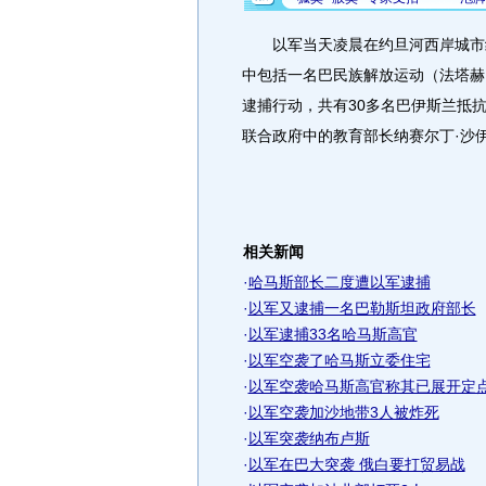
以军当天凌晨在约旦河西岸城市纳
中包括一名巴民族解放运动（法塔赫
逮捕行动，共有30多名巴伊斯兰抵
联合政府中的教育部长纳赛尔丁·沙
相关新闻
·
哈马斯部长二度遭以军逮捕
·
以军又逮捕一名巴勒斯坦政府部长
·
以军逮捕33名哈马斯高官
·
以军空袭了哈马斯立委住宅
·
以军空袭哈马斯高官称其已展开定
·
以军空袭加沙地带3人被炸死
·
以军突袭纳布卢斯
·
以军在巴大突袭 俄白要打贸易战