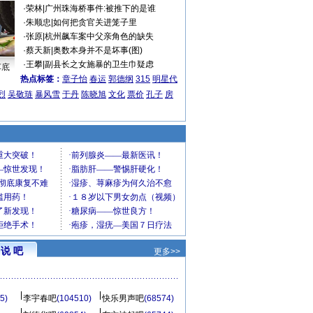
·
荣林
|
广州珠海桥事件:被推下的是谁
·
朱顺忠
|
如何把贪官关进笼子里
·
张原
|
杭州飙车案中父亲角色的缺失
·
蔡天新
|
奥数本身并不是坏事(图)
·
王攀
|
副县长之女施暴的卫生巾疑虑
车底
热点标签：
章子怡
春运
郭德纲
315
明星代
烈
吴敬琏
暴风雪
于丹
陈晓旭
文化
票价
孔子
房
说 吧
更多>>
5)
李宇春吧
(104510)
快乐男声吧
(68574)