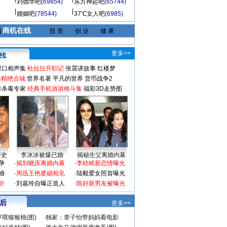
刘德华吧
(69854)
东方神起吧
(65744)
婚姻吧
(78544)
37℃女人吧
(6985)
商机在线
|
投 资
创 业
健 康
更多>>
对口相声集
杜拉拉升职记
张震讲故事
红楼梦
-精绝古城
世界名著
平凡的世界
货币战争2
毒杀毒专家
经典手机游游格斗集
福彩3D走势图
情史
李冰冰被爆已婚
揭秘生父离婚内幕
孕
·
揭刘晓庆离婚内幕
·
李幼斌新恋情曝光
婚
·
周迅王艳婆媳相见
·
陆毅爱女照首曝光
折
·
刘嘉玲自曝正造人
·
陈好新男友被曝光
 后
更多>>
喂猕猴桃(图)
·
独家：章子怡带妈妈看电影