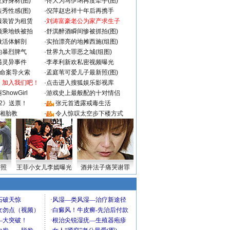
好身材(图)
·
佟大为马伊琍再度牵手(图)
秀性感(图)
·
倪萍赵忠祥十年后再携手
服装皆为租赁
·
刘涛富豪老公为家产求生子
颜乘地铁被拍
·
舒淇醉酒瞬间惨被抓拍(图)
做活体解剖
·
实拍漂亮的地摊西施(组图)
的暴烈脾气
·
世界九大罪恶之城(组图)
遇灵异事件
·
李孝利新欢私密视频曝光
成命案导火索
·
孟庭苇可爱儿子最新照(图)
：加入我们吧！
·
点击进入搜狐娱乐影视库
howGirl
·
游戏史上最般配的十对情侣
2》送票！
·
张元首透露戒毒生活
湘胎教
·
令人惊叹太空步下楼方式
密照
王菲小女儿李嫣曝光
酒井法子痛哭谢罪