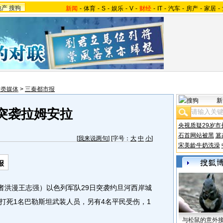
地产
搜狗
新闻
-
体育
-
S
-
娱乐
-
V
-
财经
-
IT
-
汽车
-
房产
-
家居
-
际类媒体
>
三秦都市报
新
突袭拉姆安拉
央视质疑29岁市
石首网站被黑
篡
[
我来说两句
] [字号：
大
中
小
]
宋美龄牛奶洗澡
报
洪漫王志强）以色列军队29日突袭约旦河西岸城
打死1名巴勒斯坦武装人员，另有4名平民受伤，1
与松鼠的意外