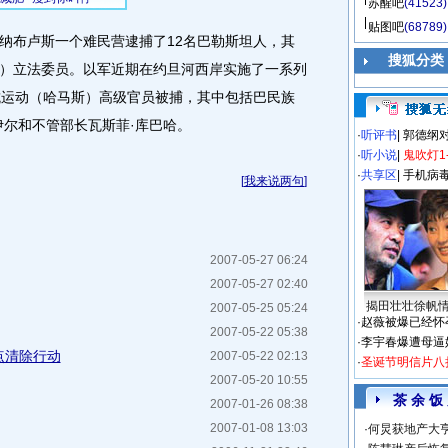
苏醒吧
(41523)
贴图吧
(68789)
布卢斯一个难民营逮捕了12名巴勒斯坦人，其
搜狐分类
）立法委员。以军近期在约旦河西岸实施了一系列
抗运动（哈马斯）高级官员被捕，其中包括巴民族
伊尔和不管部长瓦斯菲·库巴哈。
·
听评书
|
郭德纲
·
听小说
|
鬼吹灯1
·
共享区
|
手机病
[
我来说两句
]
2007-05-27 06:24
2007-05-27 02:40
揭田壮壮徐帆
2007-05-25 05:24
·
赵薇被爆已经怀
2007-05-22 05:38
·
李宇春爆遭母逼
点清除行动
2007-05-22 02:13
·
圣诞节明信片八
2007-05-20 10:55
茶 余 饭
2007-01-26 08:38
2007-01-08 13:03
·
何炅获地产大亨