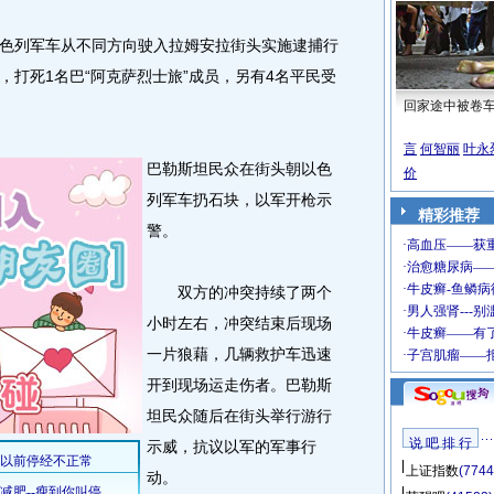
列军车从不同方向驶入拉姆安拉街头实施逮捕行
，打死1名巴“阿克萨烈士旅”成员，另有4名平民受
。
回家途中被卷
言
何智丽
叶永
巴勒斯坦民众在街头朝以色
价
列军车扔石块，以军开枪示
精彩推荐
警。
双方的冲突持续了两个
小时左右，冲突结束后现场
一片狼藉，几辆救护车迅速
开到现场运走伤者。巴勒斯
坦民众随后在街头举行游行
说 吧 排 行
示威，抗议以军的军事行
上证指数
(7744
动。