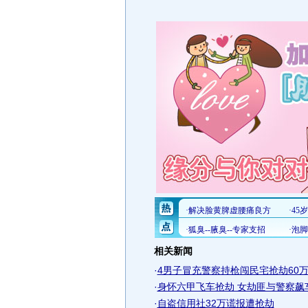
相关新闻
·
4男子冒充警察持枪闯民宅抢劫60
·
身怀六甲飞车抢劫 女劫匪与警察飙
·
自盗信用社32万谎报遭抢劫