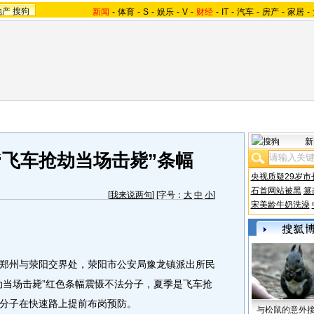
地产
搜狗
新闻
-
体育
-
S
-
娱乐
-
V
-
财经
-
IT
-
汽车
-
房产
-
家居
-
新
“飞车抢劫当场击毙”条幅
央视质疑29岁市
石首网站被黑
篡
[
我来说两句
] [字号：
大
中
小
]
宋美龄牛奶洗澡
路郑州与荥阳交界处，荥阳市公安局豫龙镇派出所民
劫当场击毙”红色条幅震慑不法分子，夏季是飞车抢
分子在快速路上提前布岗预防。
与松鼠的意外