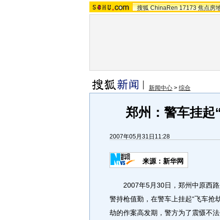
搜狐
ChinaRen
17173
焦点房
新闻中心
>
综合
郑州：警车挂起
2007年05月31日11:28
来源：新华网
2007年5月30日，郑州中原西
警持枪值勤，在警车上挂起“飞车抢
劫的作案高发期，警方为了震慑不法