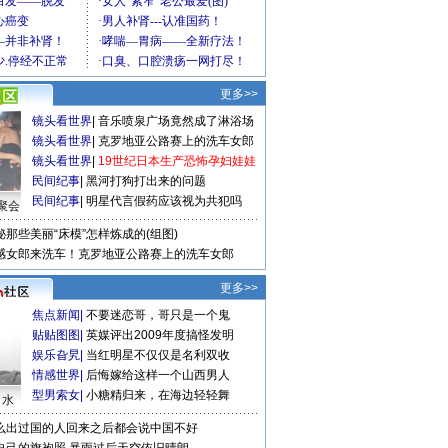
更多>>
镜头看世界
|
音乐喷泉广场竟然成了淋浴场
镜头看世界
|
克罗地亚公路赛上的洗车女郎
镜头看世界
|
19世纪日本生产恐怖孕妇娃娃
民间纪事
|
黑河打狗打出来的问题
民间纪事
|
明星代言假药应该视为共犯吗
聚会
秘那些美丽“床模”怎样炼成的(组图)
感女郎来洗车！克罗地亚公路赛上的洗车女郎
更多>>
焦点新闻
|
不要迷恋哥，哥只是一个鬼
贴贴图图
|
英媒评出2009年度搞怪发明
娱乐旮旯
|
当红明星不仅仅是名利双收
情感世界
|
后悔嫁给这样一个山西男人
型男索女
|
小糖精归来，在海边轻轻舞
口水
么出过国的人回来之后都会说中国不好