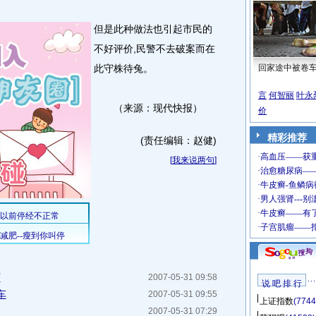
但是此种做法也引起市民的
不好评价,民警不去破案而在
此守株待兔。
回家途中被卷
言
何智丽
叶永
（来源：现代快报）
价
精彩推荐
(责任编辑：赵健)
[
我来说两句
]
万
2007-05-31 09:58
说 吧 排 行
车
2007-05-31 09:55
上证指数
(7744
2007-05-31 07:29