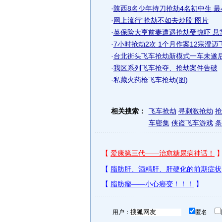
·
陕西8名少年持刀抢劫4名初中生 最小
·
网上流行“抢劫不如去炒股”图片
·
英保险大亨前妻遭遇抢劫受惊吓 悬
·
7小时抢劫2次 1个月作案12宗澄迈
·
台北街头飞车抢劫新模式一车未遂
·
我区系列飞车抢夺、抢劫案件告破
·
私藏火药枪飞车抢劫(图)
相关搜索：
飞车抢劫
寻刺激抢劫
抢
车密集
侠盗飞车游戏
条
用户：
匿名