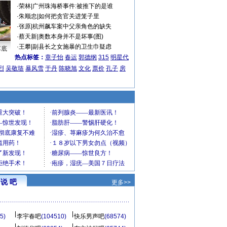
·
荣林
|
广州珠海桥事件:被推下的是谁
·
朱顺忠
|
如何把贪官关进笼子里
·
张原
|
杭州飙车案中父亲角色的缺失
·
蔡天新
|
奥数本身并不是坏事(图)
·
王攀
|
副县长之女施暴的卫生巾疑虑
车底
热点标签：
章子怡
春运
郭德纲
315
明星代
烈
吴敬琏
暴风雪
于丹
陈晓旭
文化
票价
孔子
房
说 吧
更多>>
5)
李宇春吧
(104510)
快乐男声吧
(68574)