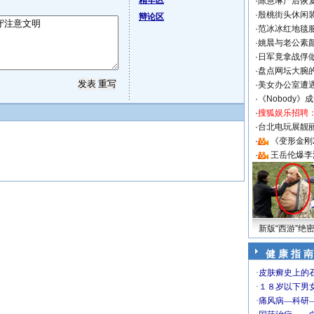
精华区
·
陈慧琳产后恢复
·
殷桃街头休闲装
辩论区
·
范冰冰红地毯
·
姚晨与老公素
·
日军竟拿战俘
·
盘点网坛大腕
·
美女办公室遭
·
《Nobody》
·
搜狐娱乐招聘
·
台北电玩展靓丽S
·
《变形金刚
·
王岳伦爆李
新版“西游”绝
健 康 指 南