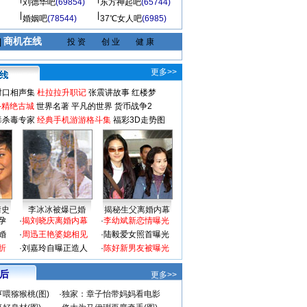
刘德华吧
(69854)
东方神起吧
(65744)
婚姻吧
(78544)
37℃女人吧
(6985)
商机在线
|
投 资
创 业
健 康
更多>>
对口相声集
杜拉拉升职记
张震讲故事
红楼梦
-精绝古城
世界名著
平凡的世界
货币战争2
毒杀毒专家
经典手机游游格斗集
福彩3D走势图
情史
李冰冰被爆已婚
揭秘生父离婚内幕
孕
·
揭刘晓庆离婚内幕
·
李幼斌新恋情曝光
婚
·
周迅王艳婆媳相见
·
陆毅爱女照首曝光
折
·
刘嘉玲自曝正造人
·
陈好新男友被曝光
 后
更多>>
喂猕猴桃(图)
·
独家：章子怡带妈妈看电影