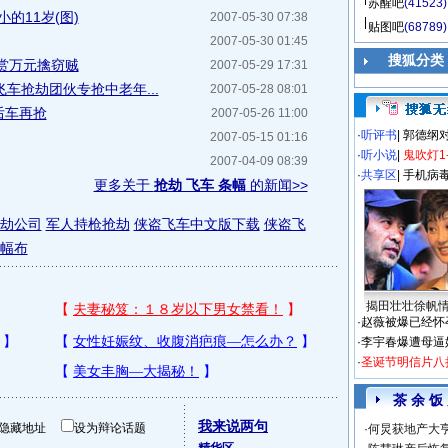
苏醒吧
(41523)
的11岁(图)
2007-05-30 07:38
贴图吧
(68789)
2007-05-30 01:45
搜狐分类
赏万元擒窃贼
2007-05-29 17:31
飞车抢劫团伙专抢中老年...
2007-05-28 08:01
后车再抢
2007-05-26 11:00
·
听评书
|
郭德纲
2007-05-15 01:16
·
听小说
|
鬼吹灯1
2007-04-09 08:39
·
共享区
|
手机病
更多关于
抢劫 飞车 条幅
的新闻>>
劫公司
军人持枪抢劫
侠盗飞车中文版下载
侠盗飞
幅布
揭田壮壮徐帆
·
赵薇被爆已经怀
·
李宇春爆遭母逼
·
圣诞节明信片八
茶 余 饭
我来说两句
隐藏地址
设为辩论话题
·
何炅获地产大亨