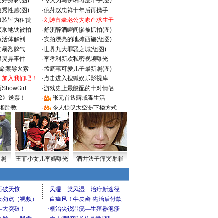
好身材(图)
·
佟大为马伊琍再度牵手(图)
秀性感(图)
·
倪萍赵忠祥十年后再携手
服装皆为租赁
·
刘涛富豪老公为家产求生子
颜乘地铁被拍
·
舒淇醉酒瞬间惨被抓拍(图)
做活体解剖
·
实拍漂亮的地摊西施(组图)
的暴烈脾气
·
世界九大罪恶之城(组图)
遇灵异事件
·
李孝利新欢私密视频曝光
成命案导火索
·
孟庭苇可爱儿子最新照(图)
：加入我们吧！
·
点击进入搜狐娱乐影视库
howGirl
·
游戏史上最般配的十对情侣
2》送票！
·
张元首透露戒毒生活
湘胎教
·
令人惊叹太空步下楼方式
密照
王菲小女儿李嫣曝光
酒井法子痛哭谢罪