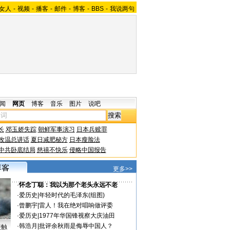
女人
-
视频
-
播客
-
邮件
-
博客
-
BBS
-
我说两句
闻
网页
博客
音乐
图片
说吧
长
邓玉娇失踪
朝鲜军事演习
日本兵赎罪
改温总讲话
夏日减肥秘方
日本瘦脸法
中共卧底结局
慈禧不快乐
侵略中国报告
更多>>
·
怀念丁聪：我以为那个老头永远不老
·
爱历史
|
年轻时代的毛泽东(组图)
·
曾鹏宇
|
雷人！我在绝对唱响做评委
·
爱历史
|
1977年华国锋视察大庆油田
·
韩浩月
|
批评余秋雨是侮辱中国人？
接触