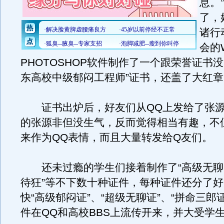
息。
了，
诸行
会的
PHOTOSHOP软件制作了一个跟荣誉证书没
东高校中级郁闷工程师”证书，还盖了大红章
证书出炉后，好友们从QQ上发给了张源
的张源非但没生气，反而觉得相当有趣，不
来作为QQ表情，而且大量转发给Q友们。
还未过瘾的学生们接着制作了“高级无聊师
待狂”等不下数十种证件，每种证件还分了
快“高级郁闷证”、“超级无聊证”、“拼命三郎
件在QQ和高校BBS上流传开来，并大受学