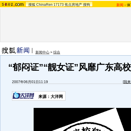
搜狐
ChinaRen
17173
焦点房地产
搜狗
新闻
-
体
新闻中心
>
综合
“郁闷证”“靓女证”风靡广东高校
2007年06月01日11:19
[
我来
来源：大洋网