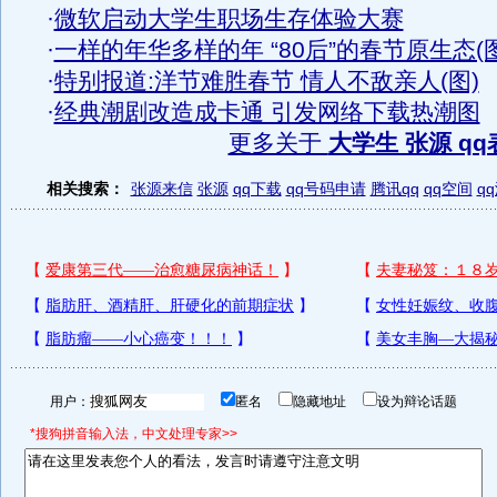
·
微软启动大学生职场生存体验大赛
·
一样的年华多样的年 “80后”的春节原生态(图
·
特别报道:洋节难胜春节 情人不敌亲人(图)
·
经典潮剧改造成卡通 引发网络下载热潮图
更多关于
大学生 张源 qq
相关搜索：
张源来信
张源
qq下载
qq号码申请
腾讯qq
qq空间
q
用户：
匿名
隐藏地址
设为辩论话题
*搜狗拼音输入法，中文处理专家>>