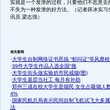
实就是一个发泄的过程，只要他们不恶意去
不失为一种发泄的好方法。（记者薛冰实习生
讯员 梁志强）
相关新闻
·
大学生自制网络证书恶搞 “郁闷证”等风靡
·
39件大学生作品入选全国“挑
·
大学生街头做实验劝市民戒烟(图)
·
大学生基层当社工 每月有补助
·
郑州三成在校大学生是烟民 女生占吸烟人
4%
·
国家民航总局表示民间自制飞机试飞大多属
法