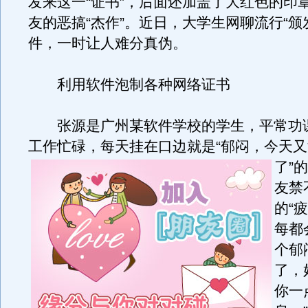
发来这一“证书”，后面还加盖了大红色的印
友的恶搞“杰作”。近日，大学生网聊流行“颁
件，一时让人难分真伪。
利用软件泡制各种网络证书
张源是广州某软件学校的学生，平常功
工作忙碌，每天挂在口边就是“郁闷，今天
了”
友禁
的“
每都
个郁
了，
你一