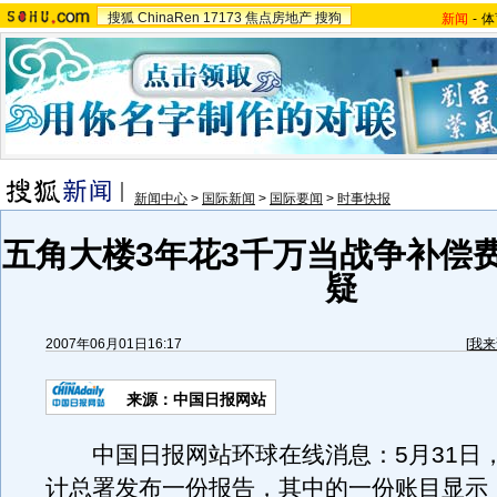
搜狐
ChinaRen
17173
焦点房地产
搜狗
新闻
-
体
新闻中心
>
国际新闻
>
国际要闻
>
时事快报
五角大楼3年花3千万当战争补偿费
疑
2007年06月01日16:17
[
我来
来源：中国日报网站
中国日报网站环球在线消息：5月31日
计总署发布一份报告，其中的一份账目显示，