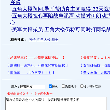
乡路
·
五角大楼顾问:导弹帮助真主党赢得“33天战
·
五角大楼担心再陷战争泥潭 动摇对伊朗动
心
·
美军大幅减员 五角大楼仍称可同时打两场
相关搜索：
补偿
五角大楼
战争
用户：
匿名
隐藏地址
设为辩论话题
*搜狗拼音输入法，中文处理专家>>