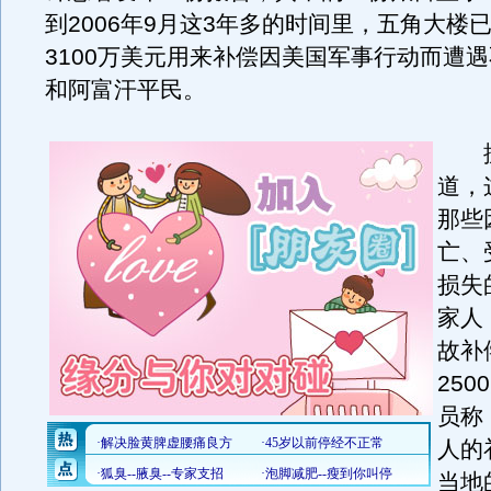
到2006年9月这3年多的时间里，五角大楼
3100万美元用来补偿因美国军事行动而遭
和阿富汗平民。
据
道，
那些
亡、
损失
家人
故补
25
员称
人的
当地