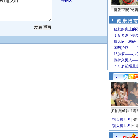
辩论区
新版“西游”绝
健 康 指 南
抓拍黑丝袜主题
镜头看世界
|
揭
镜头看世界
|
性