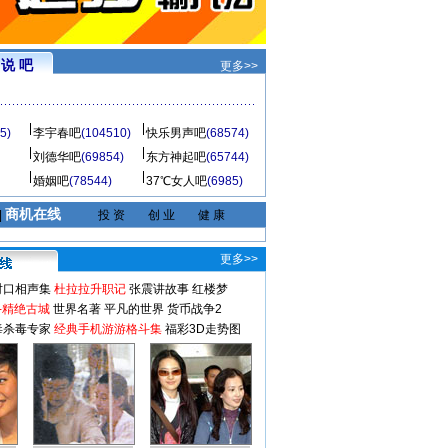
说 吧
更多>>
5)
李宇春吧
(104510)
快乐男声吧
(68574)
刘德华吧
(69854)
东方神起吧
(65744)
婚姻吧
(78544)
37℃女人吧
(6985)
商机在线
|
投 资
创 业
健 康
更多>>
对口相声集
杜拉拉升职记
张震讲故事
红楼梦
-精绝古城
世界名著
平凡的世界
货币战争2
毒杀毒专家
经典手机游游格斗集
福彩3D走势图