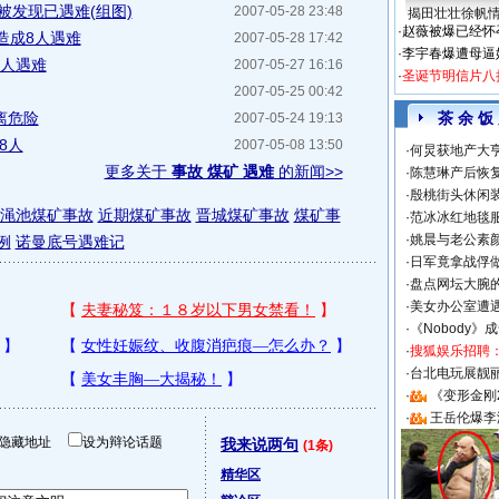
被发现已遇难(组图)
2007-05-28 23:48
揭田壮壮徐帆
·
赵薇被爆已经怀
造成8人遇难
2007-05-28 17:42
·
李宇春爆遭母逼
5人遇难
2007-05-27 16:16
·
圣诞节明信片八
2007-05-25 00:42
离危险
茶 余 饭
2007-05-24 19:13
8人
2007-05-08 13:50
·
何炅获地产大亨
更多关于
事故 煤矿 遇难
的新闻>>
·
陈慧琳产后恢复
·
殷桃街头休闲装
渑池煤矿事故
近期煤矿事故
晋城煤矿事故
煤矿事
·
范冰冰红地毯
·
姚晨与老公素
例
诺曼底号遇难记
·
日军竟拿战俘
·
盘点网坛大腕
·
美女办公室遭
·
《Nobody》
·
搜狐娱乐招聘
·
台北电玩展靓丽S
·
《变形金刚
·
王岳伦爆李
隐藏地址
设为辩论话题
我来说两句
(1条)
精华区