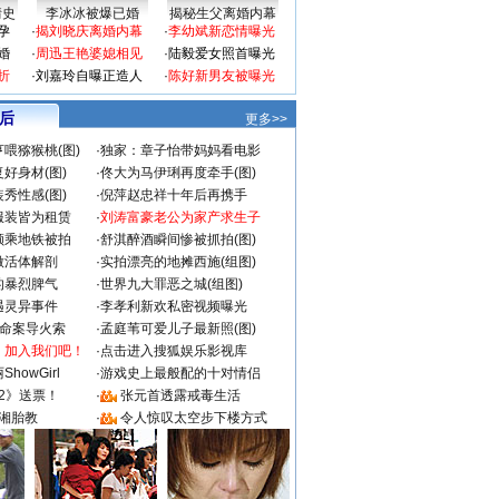
情史
李冰冰被爆已婚
揭秘生父离婚内幕
孕
·
揭刘晓庆离婚内幕
·
李幼斌新恋情曝光
婚
·
周迅王艳婆媳相见
·
陆毅爱女照首曝光
折
·
刘嘉玲自曝正造人
·
陈好新男友被曝光
 后
更多>>
喂猕猴桃(图)
·
独家：章子怡带妈妈看电影
好身材(图)
·
佟大为马伊琍再度牵手(图)
秀性感(图)
·
倪萍赵忠祥十年后再携手
服装皆为租赁
·
刘涛富豪老公为家产求生子
颜乘地铁被拍
·
舒淇醉酒瞬间惨被抓拍(图)
做活体解剖
·
实拍漂亮的地摊西施(组图)
的暴烈脾气
·
世界九大罪恶之城(组图)
遇灵异事件
·
李孝利新欢私密视频曝光
成命案导火索
·
孟庭苇可爱儿子最新照(图)
：加入我们吧！
·
点击进入搜狐娱乐影视库
howGirl
·
游戏史上最般配的十对情侣
2》送票！
·
张元首透露戒毒生活
湘胎教
·
令人惊叹太空步下楼方式