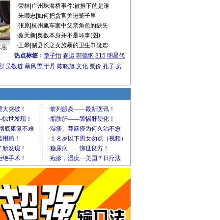
·
荣林
|
广州珠海桥事件:被推下的是谁
·
朱顺忠
|
如何把贪官关进笼子里
·
张原
|
杭州飙车案中父亲角色的缺失
·
蔡天新
|
奥数本身并不是坏事(图)
·
王攀
|
副县长之女施暴的卫生巾疑虑
车底
热点标签：
章子怡
春运
郭德纲
315
明星代
烈
吴敬琏
暴风雪
于丹
陈晓旭
文化
票价
孔子
房