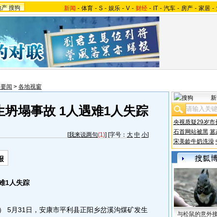
地产
搜狗
新闻
-
体育
-
S
-
娱乐
-
V
-
财经
-
IT
-
汽车
-
房产
-
家居
-
内要闻
>
各地视窗
新
坍塌事故 1人遇难1人失踪
央视质疑29岁市
石首网站被黑
篡
[
我来说两句
(1)
] [字号：
大
中
小
]
宋美龄牛奶洗澡
报
难1人失踪
） 5月31日，安康市平利县正阳乡岔溪沟煤矿发生
与松鼠的意外