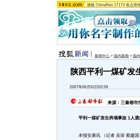
搜狐
ChinaRen
17173
焦点房
新闻中心
>
国内新闻
>
国
陕西平利一煤矿发生
2007年06月02日02:09
来源：三秦都市
平利一煤矿发生坍塌事故 1人遇
本报安康讯 （记者 吴琛 蔡建国