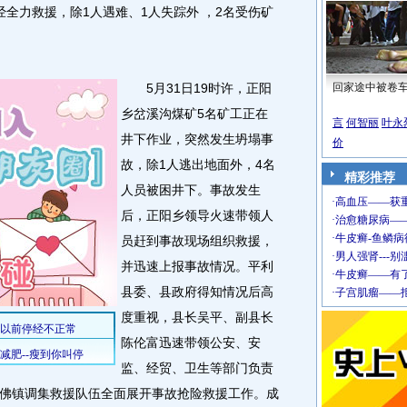
全力救援，除1人遇难、1人失踪外 ，2名受伤矿
5月31日19时许，正阳
回家途中被卷
乡岔溪沟煤矿5名矿工正在
言
何智丽
叶永
井下作业，突然发生坍塌事
价
故，除1人逃出地面外，4名
精彩推荐
人员被困井下。事故发生
后，正阳乡领导火速带领人
员赶到事故现场组织救援，
并迅速上报事故情况。平利
县委、县政府得知情况后高
度重视，县长吴平、副县长
陈伦富迅速带领公安、安
监、经贸、卫生等部门负责
佛镇调集救援队伍全面展开事故抢险救援工作。成